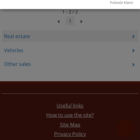
Pokreće Klaro!
1 - 2 / 2
1
Real estate
Vehicles
Other sales
Useful links
How to use the site?
Site Map
Privacy Policy