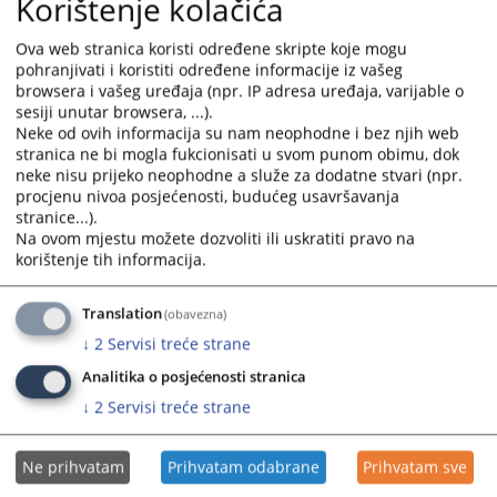
Korištenje kolačića
nepokretnosti izvršenika usmenim javnim nadmetanjem za
and
and
dan 31.01.2013 godine u 09:00 sati
select
select
Ova web stranica koristi određene skripte koje mogu
a
a
pohranjivati i koristiti određene informacije iz vašeg
date.
date.
browsera i vašeg uređaja (npr. IP adresa uređaja, varijable o
Zaključak o prodaji nepokretnosti
sesiji unutar browsera, ...).
Press
Press
izvršenika usmenim javnim nadmetanjem
Neke od ovih informacija su nam neophodne i bez njih web
the
the
stranica ne bi mogla fukcionisati u svom punom obimu, dok
question
question
neke nisu prijeko neophodne a služe za dodatne stvari (npr.
Zaključak broj 28 0 Ip 013109 07 Ip od 03.12.2012 godine
mark
mark
procjenu nivoa posjećenosti, budućeg usavršavanja
Općinski sud u Gradačcu je odredio drugo ročište za prodaju
key
key
stranice...).
nepokretnosti izvršenika I.d.o.o iz S.
to
to
Na ovom mjestu možete dozvoliti ili uskratiti pravo na
korištenje tih informacija.
get
get
the
the
keyboard
keyboard
Translation
(obavezna)
shortcuts
shortcuts
↓
2
Servisi treće strane
for
for
Analitika o posjećenosti stranica
changing
changing
↓
2
Servisi treće strane
dates.
dates.
Ne prihvatam
Prihvatam odabrane
Prihvatam sve