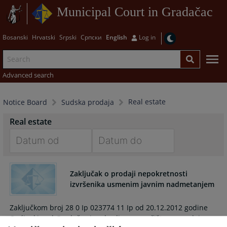
Municipal Court in Gradačac
Bosanski
Hrvatski
Srpski
Српски
English
Log in
Advanced search
Real estate
Notice Board
Sudska prodaja
Real estate
Navigate
Navigate
forward
forward
Zaključak o prodaji nepokretnosti
to
to
izvršenika usmenim javnim nadmetanjem
interact
interact
with
with
Zaključkom broj 28 0 Ip 023774 11 Ip od 20.12.2012 godine
the
the
Općinski sud Gradačac je odredio prvo ročište za prodaju
calendar
calendar