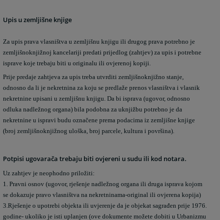
Upis u zemljišne knjige
Za upis prava vlasništva u zemljišnu knjigu ili drugog prava potrebno je
zemljišnoknjižnoj kancelariji predati prijedlog (zahtjev) za upis i potrebne
isprave koje trebaju biti u originalu ili ovjerenoj kopiji.
Prije predaje zahtjeva za upis treba utvrditi zemljišnoknjižno stanje,
odnosno da li je nekretnina za koju se predlaže prenos vlasništva i vlasnik
nekretnine upisani u zemljišnu knjigu. Da bi isprava (ugovor, odnosno
odluka nadležnog organa) bila podobna za uknjižbu potrebno je da
nekretnine u ispravi budu označene prema podacima iz zemljišne knjige
(broj zemljišnoknjižnog uloška, broj parcele, kultura i površina).
Potpisi ugovarača trebaju biti ovjereni u sudu ili kod notara.
Uz zahtjev je neophodno priložiti:
1. Pravni osnov (ugovor, rješenje nadležnog organa ili druga isprava kojom
se dokazuje pravo vlasništva na nekretninama-original ili ovjerena kopija)
3.Rješenje o upotrebi objekta ili uvjerenje da je objekat sagrađen prije 1976.
godine- ukoliko je isti uplanjen (ove dokumente možete dobiti u Urbanizmu