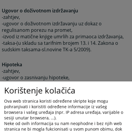
Ugovor o doživotnom izdržavanju
-zahtjev,
-ugovor o doživotnom izdržavanju uz dokaz o
regulisanom porezu na promet,
-izvod iz matične knjige umrlih za primaoca izdržavanja,
-taksa-(u skladu sa tarifnim brojem 13. i 14. Zakona o
sudskim taksama-sl.novine TK-a 5/2009).
Hipoteka
-zahtjev,
-ugovor o zasnivanju hipoteke,
-taksa-(u skladu sa tarifnim brojem 13. i 14. Zakona o
Korištenje kolačića
sudskim taksama-sl.novine TK-a 5/2009).
Ova web stranica koristi određene skripte koje mogu
Upis zabilježbe
pohranjivati i koristiti određene informacije iz vašeg
-zahtjev,
browsera i vašeg uređaja (npr. IP adresa uređaja, varijable o
sesiji unutar browsera, ...).
-isprava koja je osnov za upis zabilježbe,
Neke od ovih informacija su nam neophodne i bez njih web
-taksa: 80,00 KM
stranica ne bi mogla fukcionisati u svom punom obimu, dok