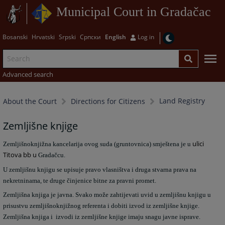
Municipal Court in Gradačac
Bosanski
Hrvatski
Srpski
Српски
English
Log in
Advanced search
Land Registry
About the Court
Directions for Citizens
Zemljišne knjige
ulici
Zemljišnoknjižna kancelarija ovog suda (gruntovnica) smještena je u
Titova bb u
Gradačcu.
U zemljišnu knjigu se upisuje pravo vlasništva i druga stvarna prava na
nekretninama, te druge činjenice bitne za pravni promet.
Zemljišna knjiga je javna. Svako može zahtijevati uvid u zemljišnu knjigu u
prisustvu zemljišnoknjižnog referenta i dobiti izvod iz zemljišne knjige.
Zemljišna knjiga i izvodi iz zemljišne knjige imaju snagu javne isprave.