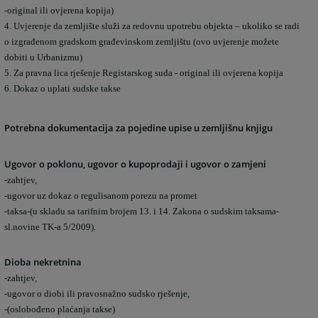
-original ili ovjerena kopija)
4. Uvjerenje da zemljište služi za redovnu upotrebu objekta – ukoliko se radi
o izgrađenom gradskom građevinskom zemljištu (ovo uvjerenje možete
dobiti u Urbanizmu)
5. Za pravna lica rješenje Registarskog suda - original ili ovjerena kopija
6. Dokaz o uplati sudske takse
Potrebna dokumentacija za pojedine upise u zemljišnu knjigu
Ugovor o poklonu, ugovor o kupoprodaji i ugovor o zamjeni
-zahtjev,
-ugovor uz dokaz o regulisanom porezu na promet
-taksa-(u skladu sa tarifnim brojem 13. i 14. Zakona o sudskim taksama-
sl.novine TK-a 5/2009).
Dioba nekretnina
-zahtjev,
-ugovor o diobi ili pravosnažno sudsko rješenje,
-(oslobođeno plaćanja takse)