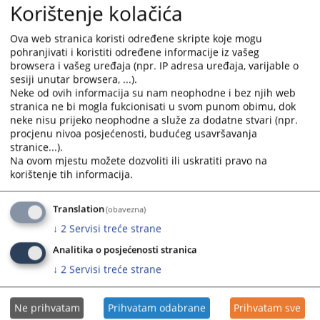
Korištenje kolačića
Prilikom traženja izvoda iz zemljišne knjige potrebno je
Ova web stranica koristi određene skripte koje mogu
navesti što više podataka o nekretnini i vlasniku (ime i
pohranjivati i koristiti određene informacije iz vašeg
prezime, ime oca vlasnika nekretnine, broj parcele, broj
browsera i vašeg uređaja (npr. IP adresa uređaja, varijable o
sesiji unutar browsera, ...).
zk. uloška itd).
Neke od ovih informacija su nam neophodne i bez njih web
U zemljišno-knjižnoj kancelariji prijem stranaka se vrši
stranica ne bi mogla fukcionisati u svom punom obimu, dok
od 09:30 – 13:00 h svaki radni dan.
neke nisu prijeko neophodne a služe za dodatne stvari (npr.
procjenu nivoa posjećenosti, budućeg usavršavanja
3577
VIEWS
stranice...).
Na ovom mjestu možete dozvoliti ili uskratiti pravo na
korištenje tih informacija.
Translation
(obavezna)
↓
2
Servisi treće strane
Analitika o posjećenosti stranica
↓
2
Servisi treće strane
Ne prihvatam
Prihvatam odabrane
Prihvatam sve