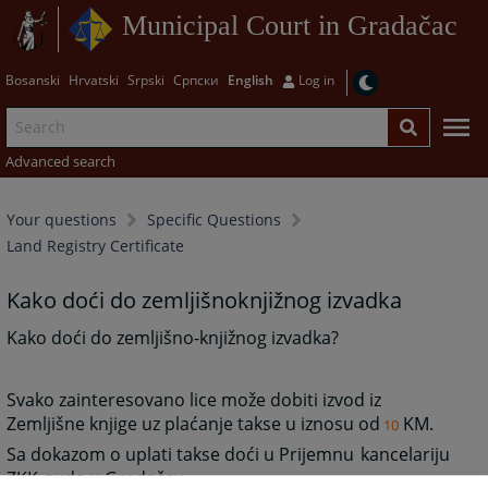
Municipal Court in Gradačac
Bosanski
Hrvatski
Srpski
Српски
English
Log in
Advanced search
Your questions
Specific Questions
Land Registry Certificate
Kako doći do zemljišnoknjižnog izvadka
Kako doći do zemljišno-knjižnog izvadka?
Svako zainteresovano lice može dobiti izvod iz
Zemljišne knjige uz plaćanje takse u iznosu od
KM.
10
Sa dokazom o uplati takse doći u Prijemnu
kancelariju
ZKK
suda u Gradačcu.