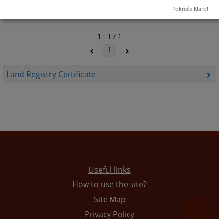
Pokreće Klaro!
1 - 1 / 1
1
Land Registry Certificate
Useful links
How to use the site?
Site Map
Privacy Policy