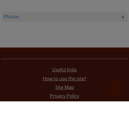
Photos
Useful links
How to use the site?
Site Map
Privacy Policy
The redesign of the website was funded by the European Union. It is solely responsible for its content