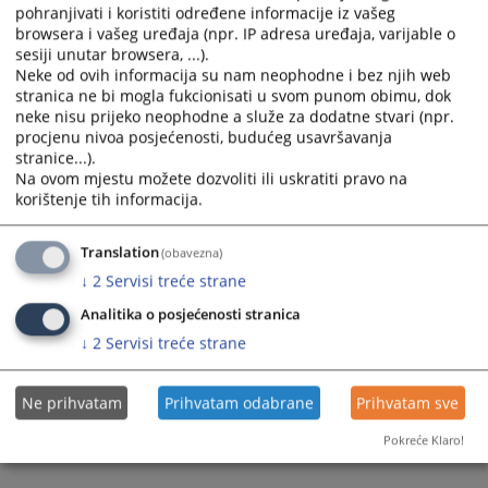
pohranjivati i koristiti određene informacije iz vašeg
select
select
browsera i vašeg uređaja (npr. IP adresa uređaja, varijable o
a
a
sesiji unutar browsera, ...).
date.
date.
Neke od ovih informacija su nam neophodne i bez njih web
Press
Press
stranica ne bi mogla fukcionisati u svom punom obimu, dok
the
the
neke nisu prijeko neophodne a služe za dodatne stvari (npr.
procjenu nivoa posjećenosti, budućeg usavršavanja
question
question
stranice...).
mark
mark
Trenutno nema vijesti
Na ovom mjestu možete dozvoliti ili uskratiti pravo na
key
key
korištenje tih informacija.
to
to
get
get
Translation
(obavezna)
the
the
↓
2
Servisi treće strane
keyboard
keyboard
shortcuts
shortcuts
Analitika o posjećenosti stranica
for
for
↓
2
Servisi treće strane
changing
changing
dates.
dates.
Ne prihvatam
Prihvatam odabrane
Prihvatam sve
Pokreće Klaro!