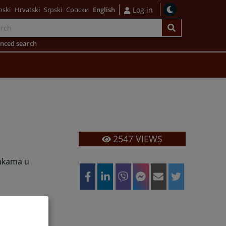
nski
Hrvatski
Srpski
Српски
English
Log in
nced search
2547
VIEWS
ankama u
a pružanje