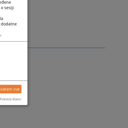
ređene
o sesiji
la
a dodatne
.
hvatam sve
Pokreće Klaro!