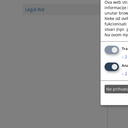
Ova web stra
informacije 
Legal Aid
Kantona
unutar brows
Neke od ovi
Džafer 
fukcionisat
Brojevi
stvari (npr.
Broj fa
Na ovom mjes
E-mail 
Tra
↓
2
Ana
↓
2
Ne prihva