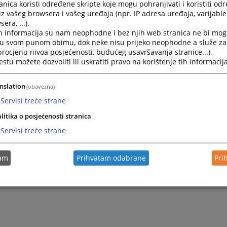
nica koristi određene skripte koje mogu pohranjivati i koristiti od
iz vašeg browsera i vašeg uređaja (npr. IP adresa uređaja, varijable 
lni zavod se nalazi u Tuzli na adresi :
era, ...).
h informacija su nam neophodne i bez njih web stranica ne bi mog
mahala 51., 75 000 Tuzla
i u svom punom obimu, dok neke nisu prijeko neophodne a služe z
 telefona:++ 387 (0)35 369-391
 procjenu nivoa posjećenosti, budućeg usavršavanja stranice...).
x-a: ++ 387 (0)35 369-391
tu možete dozvoliti ili uskratiti pravo na korištenje tih informacija
adresa:
nslation
(obavezna)
Servisi treće strane
litika o posjećenosti stranica
Servisi treće strane
tam
Prihvatam odabrane
Pri