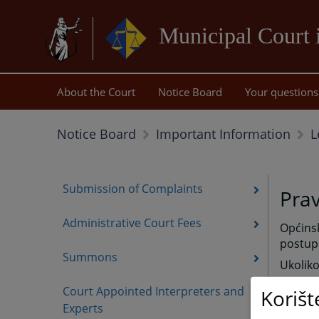
Municipal Court 
About the Court
Notice Board
Your questions
L
Notice Board
Important Information
Submission of Complaints
Pra
Administrative Court Fees
Općins
postup
Summons
Ukoliko
Advoka
Court Appointed Interpreters and
Korišt
pravne
Experts