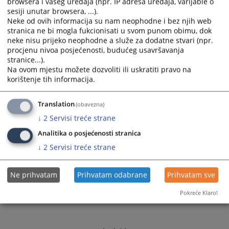
browsera i vašeg uređaja (npr. IP adresa uređaja, varijable o
sesiji unutar browsera, ...).
Neke od ovih informacija su nam neophodne i bez njih web
stranica ne bi mogla fukcionisati u svom punom obimu, dok
neke nisu prijeko neophodne a služe za dodatne stvari (npr.
procjenu nivoa posjećenosti, budućeg usavršavanja
stranice...).
Na ovom mjestu možete dozvoliti ili uskratiti pravo na
korištenje tih informacija.
Translation
(obavezna)
↓
2
Servisi treće strane
Analitika o posjećenosti stranica
↓
2
Servisi treće strane
Ne prihvatam
Prihvatam odabrane
Prihvatam sve
Pokreće Klaro!