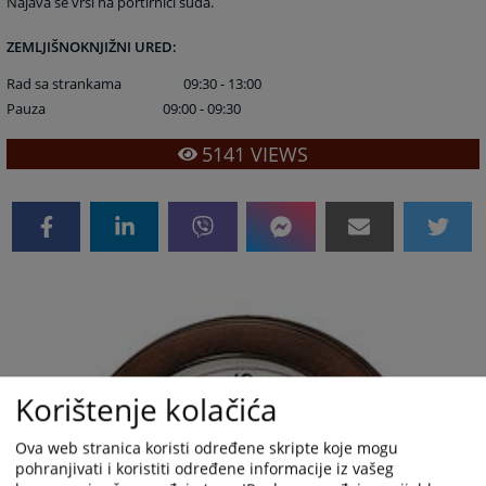
Najava se vrši na portirnici suda.
ZEMLJIŠNOKNJIŽNI URED:
Rad sa strankama 09:30 - 13:00
Pauza 09:00 - 09:30
5141
VIEWS
Korištenje kolačića
Ova web stranica koristi određene skripte koje mogu
pohranjivati i koristiti određene informacije iz vašeg