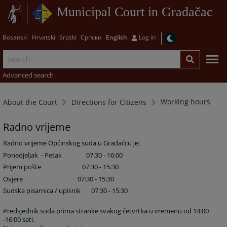
Municipal Court in Gradačac
Bosanski
Hrvatski
Srpski
Српски
English
Log in
Advanced search
Working hours
About the Court
Directions for Citizens
Radno vrijeme
Radno vrijeme Općinskog suda u Gradačcu je:
Ponedjeljak - Petak 07:30 - 16:00
Prijem pošte 07:30 - 15:30
Ovjere 07:30 - 15:30
Sudska pisarnica / upisnik 07:30 - 15:30
Predsjednik suda prima stranke svakog četvrtka u vremenu od 14:00
-16:00 sati.