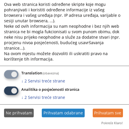
Ova web stranica koristi određene skripte koje mogu
pohranjivati i koristiti određene informacije iz vašeg
browsera i vašeg uređaja (npr. IP adresa uređaja, varijable o
sesiji unutar browsera, ...).
Neke od ovih informacija su nam neophodne i bez njih web
stranica ne bi mogla fukcionisati u svom punom obimu, dok
neke nisu prijeko neophodne a služe za dodatne stvari (npr.
procjenu nivoa posjećenosti, budućeg usavršavanja
stranice...).
Na ovom mjestu možete dozvoliti ili uskratiti pravo na
korištenje tih informacija.
Translation
(obavezna)
↓
2
Servisi treće strane
Analitika o posjećenosti stranica
↓
2
Servisi treće strane
Ne prihvatam
Prihvatam odabrane
Prihvatam sve
Pokreće Klaro!