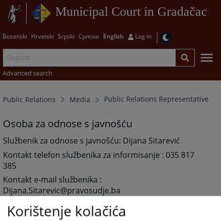
Municipal Court in Gradačac
Bosanski
Hrvatski
Srpski
Српски
English
Log in
Advanced search
Public Relations Representative
Public Relations
Media
Osoba za odnose s javnošću
Službenik za odnose s javnošću: Dijana Sitarević
Kontakt telefon službenika za informisanje : 035 817
385
Kontakt e-mail službenika :
Dijana.Sitarevic@pravosudje.ba
Korištenje kolačića
2963
VIEWS