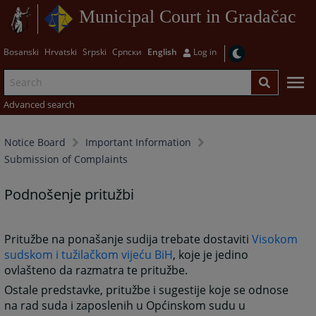
Municipal Court in Gradačac
Bosanski
Hrvatski
Srpski
Српски
English
Log in
Advanced search
Notice Board
Important Information
Submission of Complaints
Podnošenje pritužbi
Pritužbe na ponašanje sudija trebate dostaviti
Visokom
sudskom i tužilačkom vijeću BiH
, koje je jedino
ovlašteno da razmatra te pritužbe.
Ostale predstavke, pritužbe i sugestije koje se odnose
na rad suda i zaposlenih u Općinskom sudu u