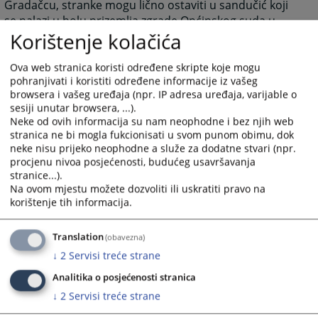
Gradačcu, stranke mogu lično ostaviti u sandučić koji
se nalazi u holu prizemlja zgrade Općinskog suda u
Korištenje kolačića
Gradačcu, ili pismeno Predsjedniku suda.
4803
VIEWS
Ova web stranica koristi određene skripte koje mogu
pohranjivati i koristiti određene informacije iz vašeg
browsera i vašeg uređaja (npr. IP adresa uređaja, varijable o
sesiji unutar browsera, ...).
Neke od ovih informacija su nam neophodne i bez njih web
stranica ne bi mogla fukcionisati u svom punom obimu, dok
neke nisu prijeko neophodne a služe za dodatne stvari (npr.
procjenu nivoa posjećenosti, budućeg usavršavanja
stranice...).
Na ovom mjestu možete dozvoliti ili uskratiti pravo na
korištenje tih informacija.
Translation
(obavezna)
↓
2
Servisi treće strane
Analitika o posjećenosti stranica
↓
2
Servisi treće strane