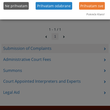
Ne prihvatam
Prihvatam odabrane
Prihvatam sve
Pokreće Klaro!
1 - 1 / 1
1
Submission of Complaints
Administrative Court Fees
Summons
Court Appointed Interpreters and Experts
Legal Aid