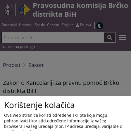
Pravosudna komisija Brčko
distrikta BiH
Bosanski
Hrvatski
Srpski
Српски
English
Prijava
Napredna pretraga
Propisi
Zakoni
Zakon o Kancelariji za pravnu pomoć Brčko
distrikta BiH
Korištenje kolačića
Tekst zakona možete preuzeti
OVDJE
Ova web stranica koristi određene skripte koje mogu
pohranjivati i koristiti određene informacije iz vašeg
Prikazana vijest je na
:
Bosanski jezik
browsera i vašeg uređaja (npr. IP adresa uređaja, varijable o
Vijest dostupna još na
:
Hrvatski jezik
Српски језик