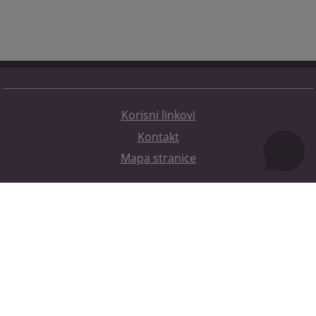
Korisni linkovi
Kontakt
Mapa stranice
Redizajn web stranice je finansirala Evropska unija. Za njen sadržaj isključivo je odgovorno
Visoko sudsko i tužilačko vijeće BiH i ona ne odražava nužno stavove Evropske unije.