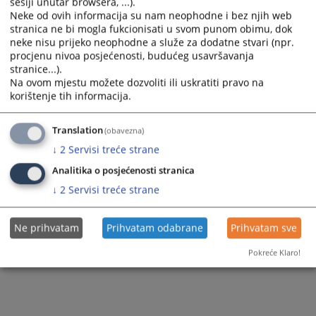
sesiji unutar browsera, ...).
Neke od ovih informacija su nam neophodne i bez njih web
224
PREGLEDA
stranica ne bi mogla fukcionisati u svom punom obimu, dok
neke nisu prijeko neophodne a služe za dodatne stvari (npr.
procjenu nivoa posjećenosti, budućeg usavršavanja
stranice...).
Na ovom mjestu možete dozvoliti ili uskratiti pravo na
korištenje tih informacija.
Translation
(obavezna)
↓
2
Servisi treće strane
Analitika o posjećenosti stranica
↓
2
Servisi treće strane
Ne prihvatam
Prihvatam odabrane
Prihvatam sve
Pokreće Klaro!