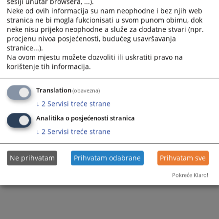
sesiji unutar browsera, ...).
Neke od ovih informacija su nam neophodne i bez njih web
402
PREGLEDA
stranica ne bi mogla fukcionisati u svom punom obimu, dok
neke nisu prijeko neophodne a služe za dodatne stvari (npr.
procjenu nivoa posjećenosti, budućeg usavršavanja
stranice...).
Na ovom mjestu možete dozvoliti ili uskratiti pravo na
korištenje tih informacija.
Translation
(obavezna)
↓
2
Servisi treće strane
Analitika o posjećenosti stranica
↓
2
Servisi treće strane
Ne prihvatam
Prihvatam odabrane
Prihvatam sve
Pokreće Klaro!