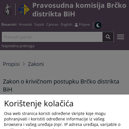
Pravosudna komisija Brčko
distrikta BiH
Bosanski
Hrvatski
Srpski
Српски
English
Prijava
Napredna pretraga
Propisi
Zakoni
Zakon o krivičnom postupku Brčko distrikta
BiH
Korištenje kolačića
Tekst zakona možete preuzeti
OVDJE
Ova web stranica koristi određene skripte koje mogu
pohranjivati i koristiti određene informacije iz vašeg
Prikazana vijest je na
:
Bosanski jezik
browsera i vašeg uređaja (npr. IP adresa uređaja, varijable o
Vijest dostupna još na
:
Hrvatski jezik
Српски језик