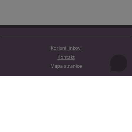
Korisni linkovi
Kontakt
Mapa stranice
Redizajn web stranice je finansirala Evropska unija. Za njen sadržaj isključivo je odgovorno
Visoko sudsko i tužilačko vijeće BiH i ona ne odražava nužno stavove Evropske unije.