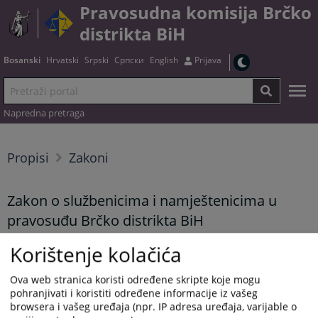
Pravosudna komisija Brčko
distrikta BiH
Bosanski
Hrvatski
Srpski
Српски
English
Prijava
Napredna pretraga
Propisi
Zakoni
Zakon o službenicima i namještenicima u
pravosuđu Brčko distrikta BiH
Korištenje kolačića
Tekst zakona možete preuzeti
OVDJE
Ova web stranica koristi određene skripte koje mogu
pohranjivati i koristiti određene informacije iz vašeg
Prikazana vijest je na
:
Bosanski jezik
browsera i vašeg uređaja (npr. IP adresa uređaja, varijable o
Vijest dostupna još na
:
Hrvatski jezik
Српски језик