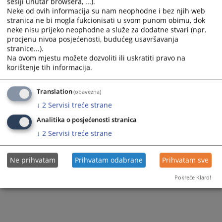
sesiji unutar browsera, ...).
Neke od ovih informacija su nam neophodne i bez njih web
510
PREGLEDA
stranica ne bi mogla fukcionisati u svom punom obimu, dok
neke nisu prijeko neophodne a služe za dodatne stvari (npr.
procjenu nivoa posjećenosti, budućeg usavršavanja
stranice...).
Na ovom mjestu možete dozvoliti ili uskratiti pravo na
korištenje tih informacija.
Translation
(obavezna)
↓
2
Servisi treće strane
Analitika o posjećenosti stranica
↓
2
Servisi treće strane
Ne prihvatam
Prihvatam odabrane
Prihvatam sve
Pokreće Klaro!