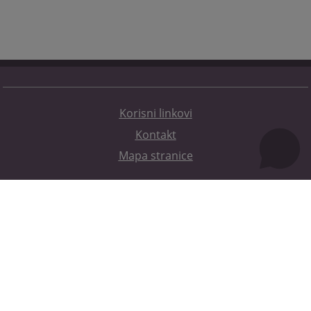
Korisni linkovi
Kontakt
Mapa stranice
Redizajn web stranice je finansirala Evropska unija. Za njen sadržaj isključivo je odgovorno
Visoko sudsko i tužilačko vijeće BiH i ona ne odražava nužno stavove Evropske unije.