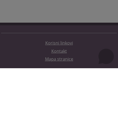
Korisni linkovi
Kontakt
Mapa stranice
Redizajn web stranice je finansirala Evropska unija. Za njen sadržaj isključivo je odgovorno
Visoko sudsko i tužilačko vijeće BiH i ona ne odražava nužno stavove Evropske unije.