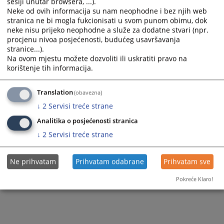
sesiji unutar browsera, ...).
Neke od ovih informacija su nam neophodne i bez njih web
Prikazana vijest je na
:
Bosanski jezik
stranica ne bi mogla fukcionisati u svom punom obimu, dok
Vijest dostupna još na
:
Hrvatski jezik
Српски језик
neke nisu prijeko neophodne a služe za dodatne stvari (npr.
138
PREGLEDA
procjenu nivoa posjećenosti, budućeg usavršavanja
stranice...).
Na ovom mjestu možete dozvoliti ili uskratiti pravo na
korištenje tih informacija.
Translation
(obavezna)
↓
2
Servisi treće strane
Analitika o posjećenosti stranica
↓
2
Servisi treće strane
Ne prihvatam
Prihvatam odabrane
Prihvatam sve
Pokreće Klaro!