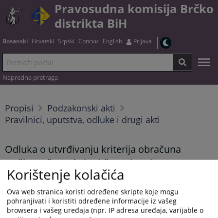
Pravosudna komisija Brčko
distrikta BiH
Bosanski
Hrvatski
Srpski
Српски
English
Prijava
Napredna pretraga
Propisi
Podzakonski akti
Pravilnici, uputstva, odluke i drugi akti
Odluka o utvrđivanju kriterija obračuna
troškova čuvanja i održavanja privremeno
Korištenje kolačića
oduzete imovine
Ova web stranica koristi određene skripte koje mogu
pohranjivati i koristiti određene informacije iz vašeg
browsera i vašeg uređaja (npr. IP adresa uređaja, varijable o
Tekst odluke možete preuzeti
OVDJE
.