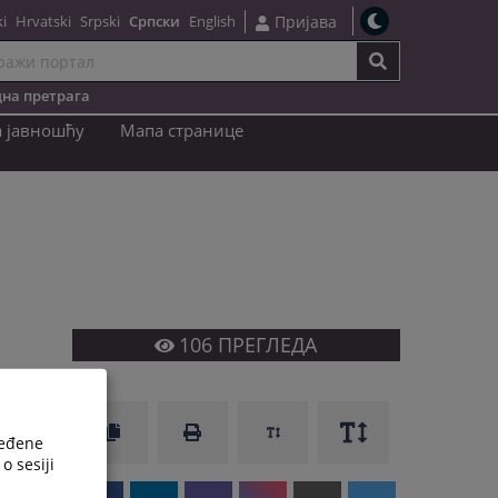
i
Hrvatski
Srpski
Српски
English
Пријава
на претрага
a јавношћу
Мапа странице
106
ПРЕГЛЕДА
ređene
o sesiji