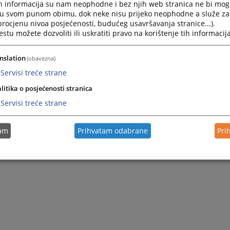
h informacija su nam neophodne i bez njih web stranica ne bi mog
i u svom punom obimu, dok neke nisu prijeko neophodne a služe z
 procjenu nivoa posjećenosti, budućeg usavršavanja stranice...).
tu možete dozvoliti ili uskratiti pravo na korištenje tih informacija
nslation
(obavezna)
Servisi treće strane
litika o posjećenosti stranica
Servisi treće strane
tam
Prihvatam odabrane
Pri