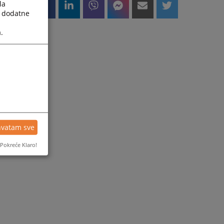
la
a dodatne
.
hvatam sve
Pokreće Klaro!