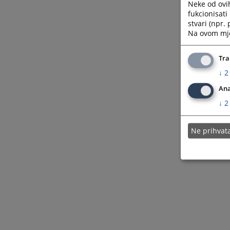
Neke od ovi
fukcionisat
stvari (npr.
Na ovom mjes
Tra
↓
2
Ana
↓
2
Ne prihva