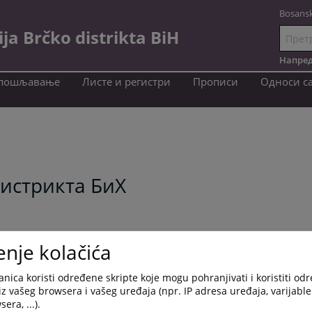
Bosansk
a Brčko distrikta BiH
Иди
на
Напред
садржај
пошљавање
Листе и регистри
Прописи
Односи с
Дистрикта БиХ
enje kolačića
nica koristi određene skripte koje mogu pohranjivati i koristiti od
ki jezik
iz vašeg browsera i vašeg uređaja (npr. IP adresa uređaja, varijable 
era, ...).