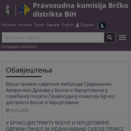
Pravosudna komisija Brčko
distrikta BiH
Bosanski
Hrvatski
Srpski
Српски
English
Пријава
Напредна претрага
Обавјештења
Виши правни савјетник Амбасаде Сједињених
Америчких Држава у Босни и Херцеговини у
службеној посјети Правосудној комисији Брчко
дистрикта Босне и Херцеговине
14.05.2026.
У БРЧКО ДИСТРИКТУ БОСНЕ И ХЕРЦЕГОВИНЕ
ОДРЖАН ПАНЕЛ ЗА УЈЕДНАЧАВАЊЕ СУДСКЕ ПРАКСЕ