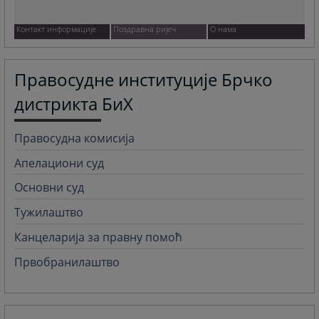
Контакт информације
Поздравна ријеч
О нама
Правосудне институције Брчко
дистрикта БиХ
Правосудна комисија
Апелациони суд
Основни суд
Тужилаштво
Канцеларија за правну помоћ
Првобранилаштво