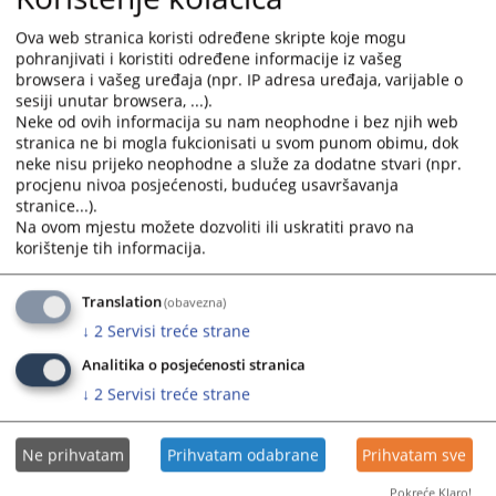
Ova web stranica koristi određene skripte koje mogu
pohranjivati i koristiti određene informacije iz vašeg
browsera i vašeg uređaja (npr. IP adresa uređaja, varijable o
sesiji unutar browsera, ...).
Neke od ovih informacija su nam neophodne i bez njih web
stranica ne bi mogla fukcionisati u svom punom obimu, dok
neke nisu prijeko neophodne a služe za dodatne stvari (npr.
procjenu nivoa posjećenosti, budućeg usavršavanja
stranice...).
Na ovom mjestu možete dozvoliti ili uskratiti pravo na
korištenje tih informacija.
Translation
(obavezna)
↓
2
Servisi treće strane
Analitika o posjećenosti stranica
↓
2
Servisi treće strane
Ne prihvatam
Prihvatam odabrane
Prihvatam sve
Pokreće Klaro!