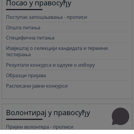
Посао у правосуђу
Поступак запошљавања - прописи
Општа питања
Специфична питања
Извјештај о селекцији кандидата и термини
тестирања
Резултати конкурса и одлуке о избору
Образци пријава
Расписани јавни конкурси
Волонтирај у правосуђу
Пријем волонтера - прописи