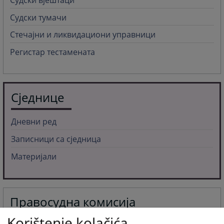
Судски тумачи
Стечајни и ликвидациони управници
Регистар тестамената
Сједнице
Дневни ред
Записници са сједница
Материјали
Правосудна комисија
Korištenje kolačića