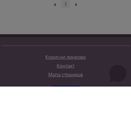
1
Корисни линкови
Контакт
Мапа странице
Редизајн веб странице финансирала је Европска унија. Искључиво је одговоран за његов садржај
Високи судски и тужилачки савијет БиХ такођер не одражава нужно ставове Европске уније.