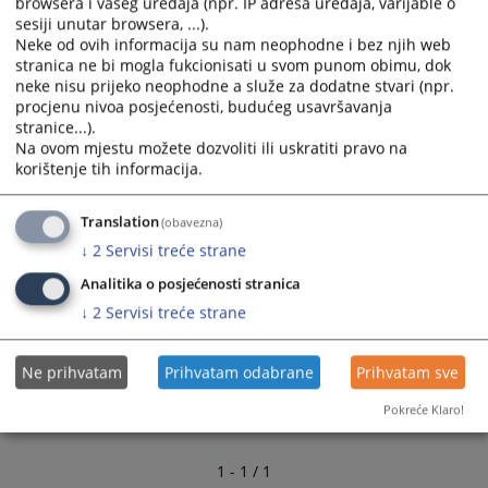
browsera i vašeg uređaja (npr. IP adresa uređaja, varijable o
sesiji unutar browsera, ...).
Канцеларија за правну помоћ Брчко дистрикта
Neke od ovih informacija su nam neophodne i bez njih web
БиХ
stranica ne bi mogla fukcionisati u svom punom obimu, dok
neke nisu prijeko neophodne a služe za dodatne stvari (npr.
Правобранилаштво Брчко дистрикта БиХ
procjenu nivoa posjećenosti, budućeg usavršavanja
stranice...).
Na ovom mjestu možete dozvoliti ili uskratiti pravo na
1625
ПРЕГЛЕДА
korištenje tih informacija.
Translation
(obavezna)
↓
2
Servisi treće strane
Analitika o posjećenosti stranica
↓
2
Servisi treće strane
Ne prihvatam
Prihvatam odabrane
Prihvatam sve
Pokreće Klaro!
1 - 1 / 1