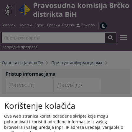
Pravosudna komisija Brčko
distrikta BiH
Bosanski
Hrvatski
Srpski
Српски
English
Пријава
Напредна претрага
Односи сa јавношћу
Приступ информацијама
Pristup informacijama
Navigate
Navigate
Водич за приступ информацији
forward
forward
Korištenje kolačića
to
to
interact
interact
Индекс регистар расположивих информација под
Ova web stranica koristi određene skripte koje mogu
with
with
контролом правосудних институција Брчко дистрикта
pohranjivati i koristiti određene informacije iz vašeg
the
the
browsera i vašeg uređaja (npr. IP adresa uređaja, varijable o