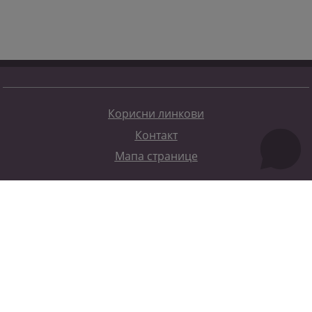
Корисни линкови
Контакт
Мапа странице
Редизајн веб странице финансирала је Европска унија. Искључиво је одговоран за његов садржај
Високи судски и тужилачки савијет БиХ такођер не одражава нужно ставове Европске уније.