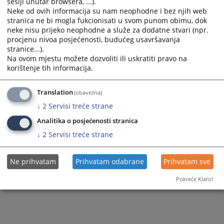
sesiji unutar browsera, ...).
Neke od ovih informacija su nam neophodne i bez njih web
stranica ne bi mogla fukcionisati u svom punom obimu, dok
neke nisu prijeko neophodne a služe za dodatne stvari (npr.
procjenu nivoa posjećenosti, budućeg usavršavanja
stranice...).
Na ovom mjestu možete dozvoliti ili uskratiti pravo na
korištenje tih informacija.
Translation
(obavezna)
↓
2
Servisi treće strane
Analitika o posjećenosti stranica
↓
2
Servisi treće strane
Ne prihvatam
Prihvatam odabrane
Prihvatam sve
Pokreće Klaro!