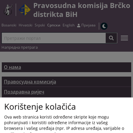
Pravosudna komisija Brčko
distrikta BiH
Bosanski
Hrvatski
Srpski
Српски
English
Пријава
Напредна претрага
О нама
Правосудна комисија
Поздравна ријеч
Контакт
Korištenje kolačića
Ova web stranica koristi određene skripte koje mogu
pohranjivati i koristiti određene informacije iz vašeg
browsera i vašeg uređaja (npr. IP adresa uređaja, varijable o