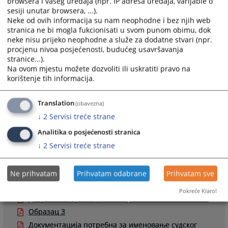
browsera i vašeg uređaja (npr. IP adresa uređaja, varijable o
за сталног судског вјештака можете преузети
ОВДЈЕ
sesiji unutar browsera, ...).
Neke od ovih informacija su nam neophodne i bez njih web
Листа судских вјештака у Брчко дистрикту БиХ
stranica ne bi mogla fukcionisati u svom punom obimu, dok
Листа судских вјештака у Федерацији БиХ
neke nisu prijeko neophodne a služe za dodatne stvari (npr.
Листа судских вјештака у Републици Српској
procjenu nivoa posjećenosti, budućeg usavršavanja
stranice...).
Na ovom mjestu možete dozvoliti ili uskratiti pravo na
5662
ПРЕГЛЕДА
korištenje tih informacija.
Translation
(obavezna)
↓
2
Servisi treće strane
Analitika o posjećenosti stranica
Пратећи документи
↓
2
Servisi treće strane
Правилник
Инструкција за плаћање судске таксе
Ne prihvatam
Prihvatam odabrane
Prihvatam sve
Упутство за израду печата
Pokreće Klaro!
Документација потребна код поновног именовања
Образац 3
Документација потребна за именовање судског