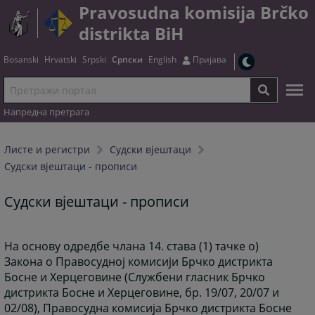
Pravosudna komisija Brčko
distrikta BiH
Bosanski
Hrvatski
Srpski
Српски
English
Пријава
Напредна претрага
Листе и регистри
Судски вјештаци
Судски вјештаци - прописи
Судски вјештаци - прописи
На основу одредбе члана 14. става (1) тачке о)
Закона о Правосудној комисији Брчко дистрикта
Босне и Херцеговине (Службени гласник Брчко
дистрикта Босне и Херцеговине, бр. 19/07, 20/07 и
02/08), Правосудна комисија Брчко дистрикта Босне