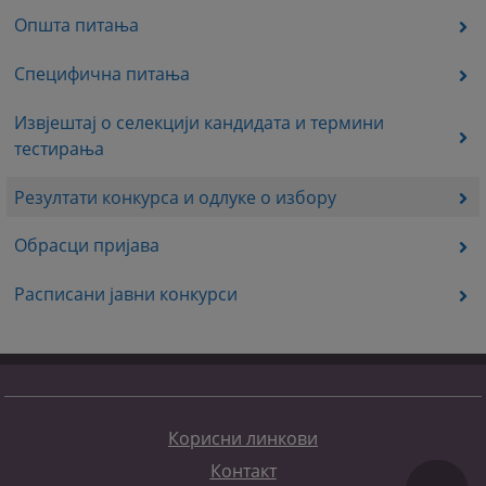
Општа питања
Специфична питања
Извјештај о селекцији кандидата и термини
тестирања
Резултати конкурса и одлуке о избору
Обрасци пријава
Расписани јавни конкурси
Корисни линкови
Контакт