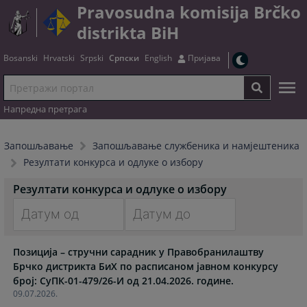
Pravosudna komisija Brčko
distrikta BiH
Bosanski
Hrvatski
Srpski
Српски
English
Пријава
Напредна претрага
Запошљавање
Запошљавање службеника и намјештеника
Резултати конкурса и одлуке о избору
Резултати конкурса и одлуке о избору
Navigate
Navigate
Позиција – стручни сарадник у Правобранилаштву
forward
forward
Брчко дистрикта БиХ по расписаном јавном конкурсу
to
to
број: СуПК-01-479/26-И од 21.04.2026. године.
interact
interact
09.07.2026.
with
with