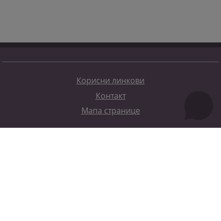
Корисни линкови
Контакт
Мапа странице
Редизајн веб странице финансирала је Европска унија. Искључиво је одговоран за његов садржај
Високи судски и тужилачки савијет БиХ такођер не одражава нужно ставове Европске уније.