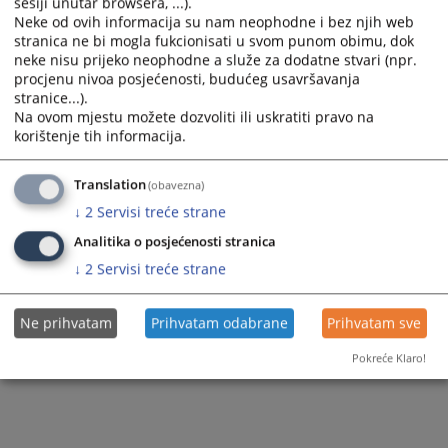
sesiji unutar browsera, ...).
Neke od ovih informacija su nam neophodne i bez njih web
188
ПРЕГЛЕДА
stranica ne bi mogla fukcionisati u svom punom obimu, dok
neke nisu prijeko neophodne a služe za dodatne stvari (npr.
procjenu nivoa posjećenosti, budućeg usavršavanja
stranice...).
Na ovom mjestu možete dozvoliti ili uskratiti pravo na
korištenje tih informacija.
Translation
(obavezna)
↓
2
Servisi treće strane
Analitika o posjećenosti stranica
↓
2
Servisi treće strane
Ne prihvatam
Prihvatam odabrane
Prihvatam sve
Pokreće Klaro!