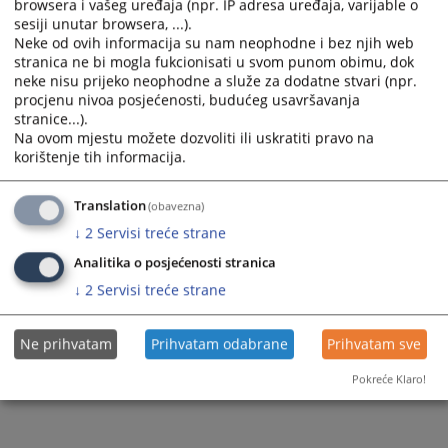
browsera i vašeg uređaja (npr. IP adresa uređaja, varijable o
sesiji unutar browsera, ...).
Neke od ovih informacija su nam neophodne i bez njih web
stranica ne bi mogla fukcionisati u svom punom obimu, dok
neke nisu prijeko neophodne a služe za dodatne stvari (npr.
procjenu nivoa posjećenosti, budućeg usavršavanja
stranice...).
Na ovom mjestu možete dozvoliti ili uskratiti pravo na
korištenje tih informacija.
Translation
(obavezna)
↓
2
Servisi treće strane
Analitika o posjećenosti stranica
↓
2
Servisi treće strane
Ne prihvatam
Prihvatam odabrane
Prihvatam sve
Pokreće Klaro!