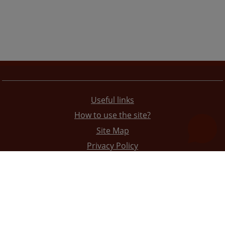
Useful links
How to use the site?
Site Map
Privacy Policy
The redesign of the website was funded by the European Union. It is solely responsible for its content
the High Judicial and Prosecutorial Council of BiH also does not necessarily reflect the views of the
European Union.