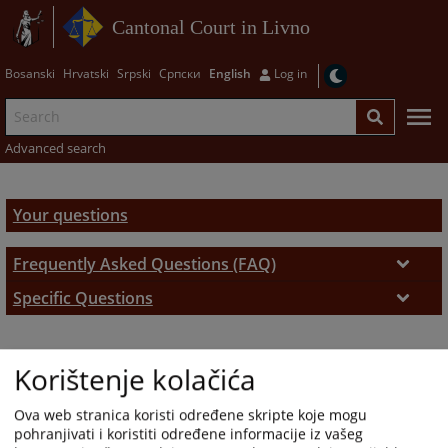
Cantonal Court in Livno
Bosanski
Hrvatski
Srpski
Српски
English
Log in
Advanced search
Your questions
Frequently Asked Questions (FAQ)
Frequently Asked Questions (FAQ)
Specific Questions
Specific Questions
Korištenje kolačića
Ova web stranica koristi određene skripte koje mogu
pohranjivati i koristiti određene informacije iz vašeg