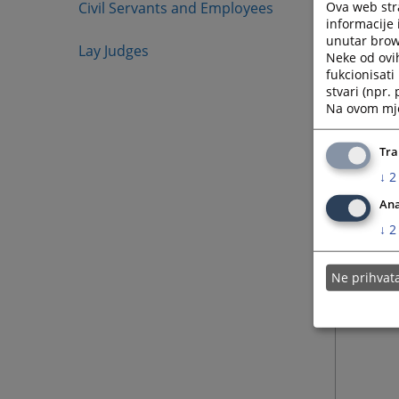
Ova web stra
Civil Servants and Employees
informacije 
unutar brows
Lay Judges
Neke od ovi
fukcionisat
stvari (npr.
Na ovom mjes
Tra
↓
2
Ana
↓
2
Ne prihva