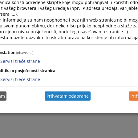
nica koristi određene skripte koje mogu pohranjivati i koristiti od
iz vašeg browsera i vašeg uređaja (npr. IP adresa uređaja, varijable 
era, ...).
h informacija su nam neophodne i bez njih web stranica ne bi mog
i u svom punom obimu, dok neke nisu prijeko neophodne a služe z
 procjenu nivoa posjećenosti, budućeg usavršavanja stranice...).
tu možete dozvoliti ili uskratiti pravo na korištenje tih informacija
nslation
(obavezna)
Servisi treće strane
litika o posjećenosti stranica
Servisi treće strane
tam
Prihvatam odabrane
Pri