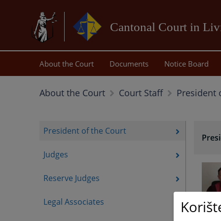
Cantonal Court in Li
About the Court
Documents
Notice Board
President 
About the Court
Court Staff
President of the Court
Presi
Judges
Reserve Judges
Legal Associates
Korišt