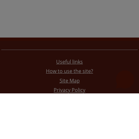
Useful links
How to use the site?
Site Map
Privacy Policy
The redesign of the website was funded by the European Union. It is solely responsible for its content
the High Judicial and Prosecutorial Council of BiH also does not necessarily reflect the views of the
European Union.