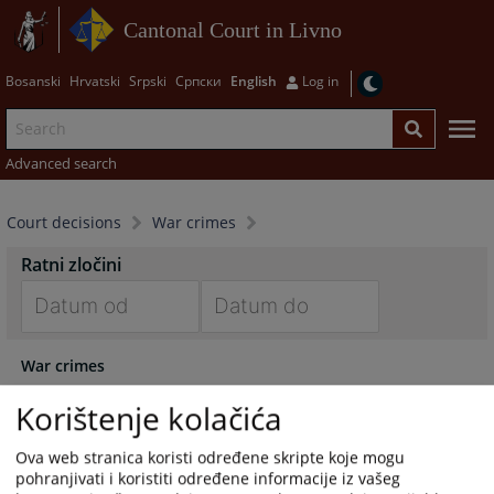
Cantonal Court in Livno
Bosanski
Hrvatski
Srpski
Српски
English
Log in
Advanced search
Court decisions
War crimes
Ratni zločini
Navigate
Navigate
War crimes
forward
forward
to
to
Korištenje kolačića
interact
interact
with
with
Ova web stranica koristi određene skripte koje mogu
the
the
pohranjivati i koristiti određene informacije iz vašeg
calendar
calendar