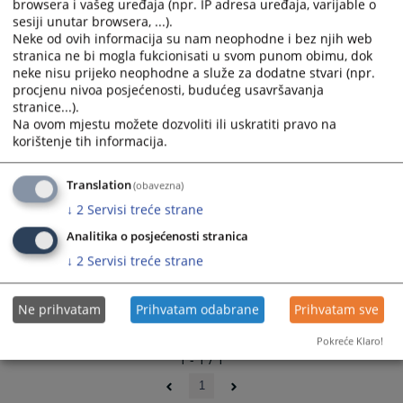
browsera i vašeg uređaja (npr. IP adresa uređaja, varijable o
and
and
sesiji unutar browsera, ...).
select
select
Neke od ovih informacija su nam neophodne i bez njih web
a
a
stranica ne bi mogla fukcionisati u svom punom obimu, dok
neke nisu prijeko neophodne a služe za dodatne stvari (npr.
date.
date.
procjenu nivoa posjećenosti, budućeg usavršavanja
Press
Press
stranice...).
the
the
Na ovom mjestu možete dozvoliti ili uskratiti pravo na
question
question
korištenje tih informacija.
mark
mark
key
key
Translation
(obavezna)
to
to
↓
2
Servisi treće strane
get
get
the
the
Analitika o posjećenosti stranica
keyboard
keyboard
↓
2
Servisi treće strane
shortcuts
shortcuts
for
for
Ne prihvatam
Prihvatam odabrane
Prihvatam sve
changing
changing
dates.
dates.
Pokreće Klaro!
1 - 1 / 1
1