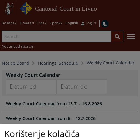
Cantonal Court in Livno
Bosanski
Hrvatski
Srpski
Српски
English
Log in
Advanced search
Weekly Court Calendar
Notice Board
Hearings' Schedule
Weekly Court Calendar
Navigate
Navigate
Weekly Court Calendar from 13.7. - 16.8.2026
forward
forward
to
to
interact
interact
Weekly Court Calendar from 6. - 12.7.2026
with
with
Korištenje kolačića
the
the
Weekly Court Calendar from 29.6. - 5.7.2026
calendar
calendar