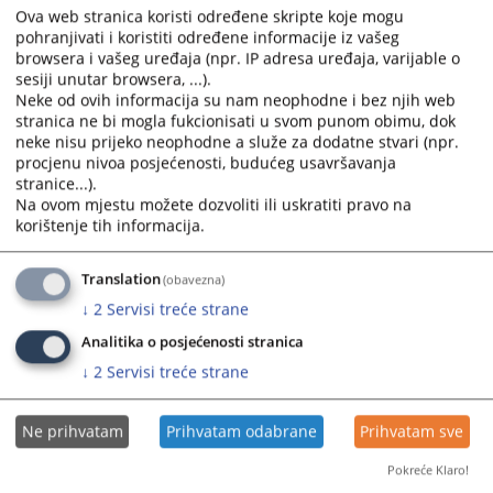
Ova web stranica koristi određene skripte koje mogu
and
and
Weekly Court Calendar from 22. - 28.6.2026
pohranjivati i koristiti određene informacije iz vašeg
select
select
browsera i vašeg uređaja (npr. IP adresa uređaja, varijable o
a
a
sesiji unutar browsera, ...).
Weekly Court Calendar from 15. - 21.6.2026
date.
date.
Neke od ovih informacija su nam neophodne i bez njih web
Press
Press
stranica ne bi mogla fukcionisati u svom punom obimu, dok
Weekly Court Calendar from 8. - 14.6.2026
the
the
neke nisu prijeko neophodne a služe za dodatne stvari (npr.
question
question
procjenu nivoa posjećenosti, budućeg usavršavanja
stranice...).
mark
mark
Na ovom mjestu možete dozvoliti ili uskratiti pravo na
key
key
korištenje tih informacija.
to
to
get
get
Translation
(obavezna)
the
the
keyboard
keyboard
↓
2
Servisi treće strane
shortcuts
shortcuts
Analitika o posjećenosti stranica
for
for
↓
2
Servisi treće strane
changing
changing
dates.
dates.
Ne prihvatam
Prihvatam odabrane
Prihvatam sve
Pokreće Klaro!