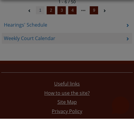
1 - 6 / 50
1
2
3
4
9
Hearings' Schedule
Weekly Court Calendar
Useful links
How to use the site?
Site Map
Privacy Policy