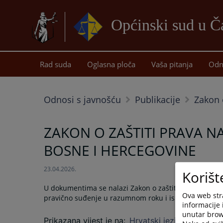
Općinski sud u Ča
Rad suda
Oglasna ploča
Vaša pitanja
Odn
Odnosi s javnošću
Publikacije
Zakon 
ZAKON O ZAŠTITI PRAVA N
BOSNE I HERCEGOVINE
23.04.2026.
Korišt
U dokumentima se nalazi Zakon o zaštiti prava na pra
Ova web stra
pravično suđenje u razumnom roku i isplate primje
informacije 
unutar brows
Prikazana vijest je na
:
Hrvatski jezik