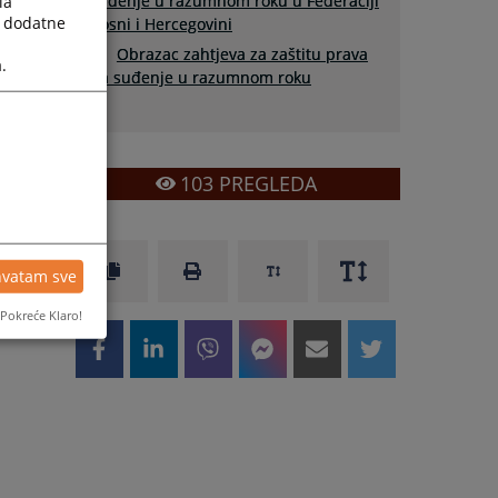
suđenje u razumnom roku u Federaciji
la
a dodatne
Bosni i Hercegovini
Obrazac zahtjeva za zaštitu prava
.
na suđenje u razumnom roku
103
PREGLEDA
hvatam sve
Pokreće Klaro!