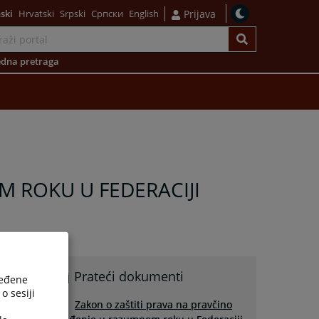
ski
Hrvatski
Srpski
Српски
English
Prijava
dna pretraga
M ROKU U FEDERACIJI
Prateći dokumenti
ređene
o sesiji
Zakon o zaštiti prava na pravčino