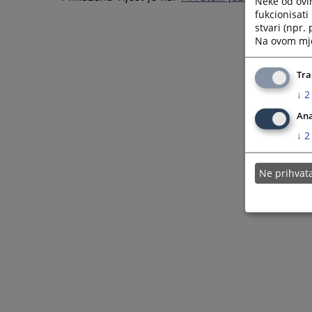
Neke od ovi
fukcionisat
stvari (npr.
Na ovom mjes
Tra
↓
2
Ana
↓
2
Ne prihva