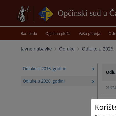
Općinski sud u Ča
Rad suda
Oglasna ploča
Vaša pitanja
Odn
Odluke u 2026. 
Javne nabavke
Odluke
Odluke iz 2015. godine
Odlu
Odluke u 2026. godini
01.07.
17.06.
Korišt
09.06.