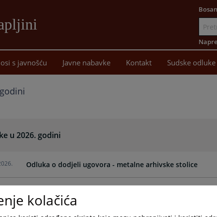
Bosan
pljini
Idi
na
Napre
sadržaj
osi s javnošću
Javne nabavke
Kontakt
Sudske odluke
godini
ke u 2026. godini
2026.
Odluka o dodjeli ugovora - metalne arhivske stolice
2026.
Odluka o dodijeli ugovora nabavka i montaža klima uređ
enje kolačića
2026.
Odluka o pokretanju postupka javne nabave - telefonska 