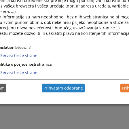
nica koristi određene skripte koje mogu pohranjivati i koristiti od
iz vašeg browsera i vašeg uređaja (npr. IP adresa uređaja, varijable 
era, ...).
2026.
Odluka o pokretanju postupka javne nabavke putem izra
h informacija su nam neophodne i bez njih web stranica ne bi mog
i u svom punom obimu, dok neke nisu prijeko neophodne a služe z
 procjenu nivoa posjećenosti, budućeg usavršavanja stranice...).
2026.
Odluka o pokretanju postupka javne nabavke usluga
tu možete dozvoliti ili uskratiti pravo na korištenje tih informacija
nslation
(obavezna)
Servisi treće strane
litika o posjećenosti stranica
Servisi treće strane
tam
Prihvatam odabrane
Pri