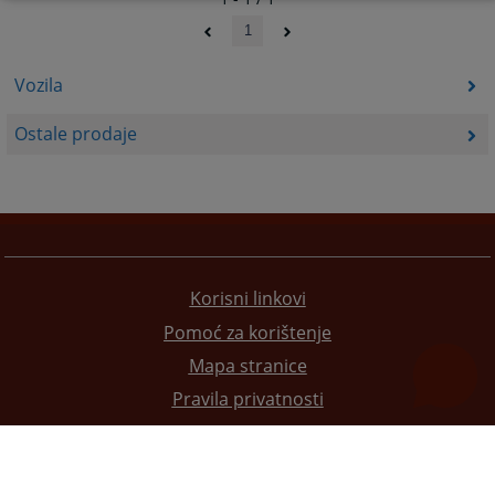
1
Vozila
Ostale prodaje
Korisni linkovi
Pomoć za korištenje
Mapa stranice
Pravila privatnosti