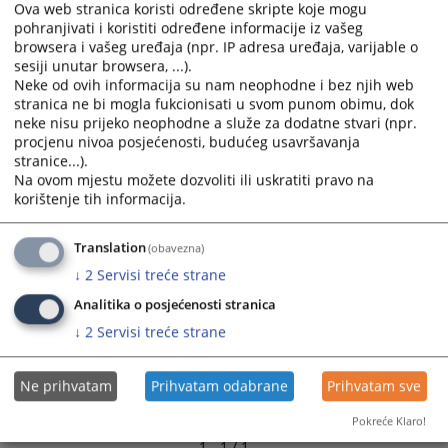
bolesti sudskog ovršitelja a o novom datumu stranke
Ova web stranica koristi određene skripte koje mogu
and
and
pohranjivati i koristiti određene informacije iz vašeg
16.01.2017.
select
select
browsera i vašeg uređaja (npr. IP adresa uređaja, varijable o
a
a
sesiji unutar browsera, ...).
date.
date.
Neke od ovih informacija su nam neophodne i bez njih web
Press
Press
stranica ne bi mogla fukcionisati u svom punom obimu, dok
neke nisu prijeko neophodne a služe za dodatne stvari (npr.
the
the
procjenu nivoa posjećenosti, budućeg usavršavanja
question
question
stranice...).
mark
mark
Na ovom mjestu možete dozvoliti ili uskratiti pravo na
key
key
korištenje tih informacija.
to
to
get
get
Translation
(obavezna)
the
the
↓
2
Servisi treće strane
keyboard
keyboard
shortcuts
shortcuts
Analitika o posjećenosti stranica
for
for
↓
2
Servisi treće strane
changing
changing
dates.
dates.
Ne prihvatam
Prihvatam odabrane
Prihvatam sve
Pokreće Klaro!
1 - 1 / 1