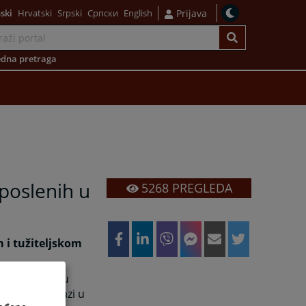
ski
Hrvatski
Srpski
Српски
English
Prijava
dna pretraga
poslenih u
5268
PREGLEDA
i tužiteljskom
i zaposlenih u
 koji se nalazi u