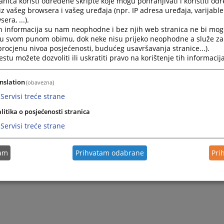
nica koristi određene skripte koje mogu pohranjivati i koristiti od
 suda.
iz vašeg browsera i vašeg uređaja (npr. IP adresa uređaja, varijable 
era, ...).
h informacija su nam neophodne i bez njih web stranica ne bi mog
i u svom punom obimu, dok neke nisu prijeko neophodne a služe z
 procjenu nivoa posjećenosti, budućeg usavršavanja stranice...).
tu možete dozvoliti ili uskratiti pravo na korištenje tih informacija
nslation
(obavezna)
Servisi treće strane
litika o posjećenosti stranica
Servisi treće strane
tam
Prihvatam odabrane
Pri