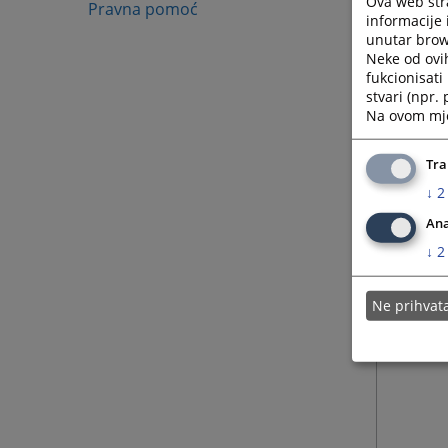
Ova web stra
pisarni
Pravna pomoć
informacije 
unutar brows
Neke od ovi
fukcionisat
stvari (npr.
Na ovom mjes
Tra
↓
2
Ana
↓
2
Ne prihva