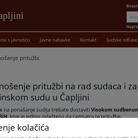
Bosan
pljini
Idi
na
Napre
sadržaj
osi s javnošću
Javne nabavke
Kontakt
Sudske odluke
ošenje pritužbi
ošenje pritužbi na rad sudaca i za
inskom sudu u Čapljini
e na ponašanje sudija trebate dostaviti
Visokom sudbenom 
 BiH
, koje je jedino ovlašteno da razmatra te pritužbe.
enje kolačića
predstavke, pritužbe i sugestije koje se odnose na rad suda 
om sudu u Čapljini stranke mogu osobno ostaviti u sandučić