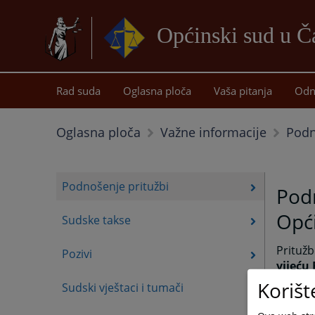
Općinski sud u Ča
Rad suda
Oglasna ploča
Vaša pitanja
Odn
Podn
Oglasna ploča
Važne informacije
Podnošenje pritužbi
Podn
Opć
Sudske takse
Pritužb
Pozivi
vijeću
Korišt
Ostale 
Sudski vještaci i tumači
Općinsk