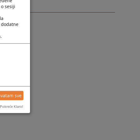
ređene
o sesiji
la
a dodatne
.
hvatam sve
Pokreće Klaro!