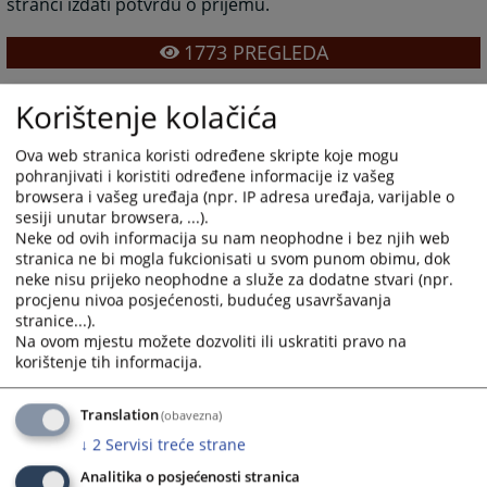
stranci izdati potvrdu o prijemu.
1773
PREGLEDA
Korištenje kolačića
Ova web stranica koristi određene skripte koje mogu
pohranjivati i koristiti određene informacije iz vašeg
browsera i vašeg uređaja (npr. IP adresa uređaja, varijable o
sesiji unutar browsera, ...).
Neke od ovih informacija su nam neophodne i bez njih web
stranica ne bi mogla fukcionisati u svom punom obimu, dok
neke nisu prijeko neophodne a služe za dodatne stvari (npr.
procjenu nivoa posjećenosti, budućeg usavršavanja
stranice...).
Na ovom mjestu možete dozvoliti ili uskratiti pravo na
korištenje tih informacija.
Translation
(obavezna)
↓
2
Servisi treće strane
Analitika o posjećenosti stranica