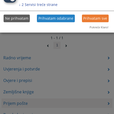
↓
2
Servisi treće strane
Ne prihvatam
Prihvatam odabrane
Prihvatam sve
Pokreće Klaro!
1 - 1 / 1
1
Radno vrijeme
Uvjerenja i potvrde
Ovjere i prepisi
Zemljišne knjige
Prijem pošte