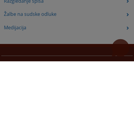
Razgledanje spisa
Žalbe na sudske odluke
Medijacija
Korisni linkovi
Pomoć za korištenje
Mapa stranice
Pravila privatnosti
Redizajn web stranice je finansirala Evropska unija. Za njen sadržaj isključivo je odgovorno
Visoko sudsko i tužilačko vijeće BiH i ona ne odražava nužno stavove Evropske unije.