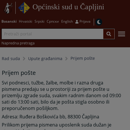
Općinski sud u Čapljini
Bosanski
Hrvatski
Srpski
Српски
English
Prijava
Napredna pretraga
Prijem pošte
Rad suda
Upute građanima
Prijem pošte
Svi podnesci, tužbe, žalbe, molbe i razna druga
pismena predaju se u prostoriji za prijem pošte u
prizemlju zgrade suda, svakim radnim danom od 09:00
sati do 13:00 sati, bilo da je pošta stigla osobno ili
preporučenom pošiljkom.
Adresa: Ruđera Boškovića bb, 88300 Čapljina
Prilikom prijema pismena uposlenik suda dužan je