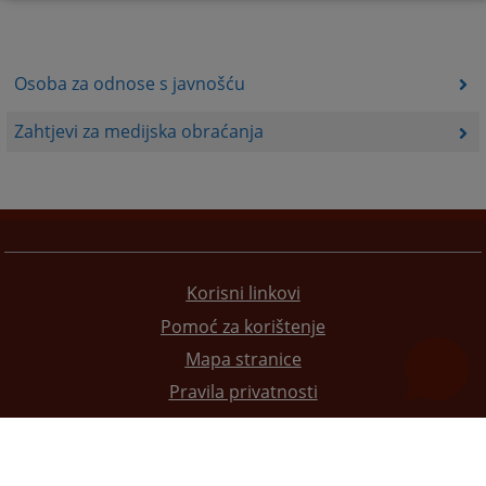
Osoba za odnose s javnošću
Zahtjevi za medijska obraćanja
Korisni linkovi
Pomoć za korištenje
Mapa stranice
Pravila privatnosti