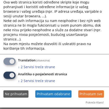
Ova web stranica koristi određene skripte koje mogu
pohranjivati i koristiti određene informacije iz vašeg
browsera i vašeg uređaja (npr. IP adresa uređaja, varijable o
sesiji unutar browsera, ...).
Neke od ovih informacija su nam neophodne i bez njih web
stranica ne bi mogla fukcionisati u svom punom obimu, dok
neke nisu prijeko neophodne a služe za dodatne stvari (npr.
Trenutno nema vijesti
procjenu nivoa posjećenosti, budućeg usavršavanja
stranice...).
Na ovom mjestu možete dozvoliti ili uskratiti pravo na
korištenje tih informacija.
Translation
(obavezna)
↓
2
Servisi treće strane
Analitika o posjećenosti stranica
↓
2
Servisi treće strane
Ne prihvatam
Prihvatam odabrane
Prihvatam sve
Pokreće Klaro!