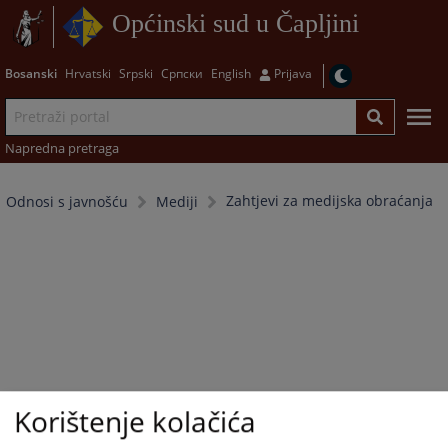
Općinski sud u Čapljini
Bosanski
Hrvatski
Srpski
Српски
English
Prijava
Napredna pretraga
Zahtjevi za medijska obraćanja
Odnosi s javnošću
Mediji
Korištenje kolačića