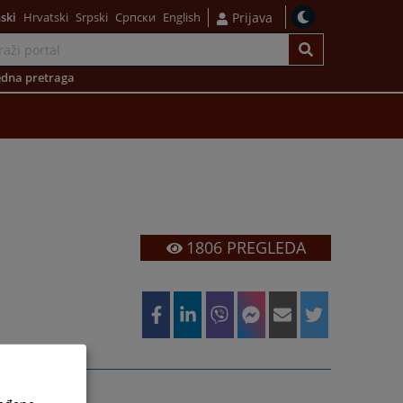
ski
Hrvatski
Srpski
Српски
English
Prijava
dna pretraga
1806
PREGLEDA