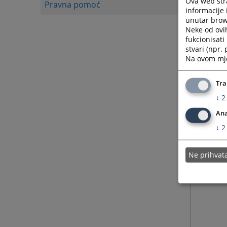
Ova web stra
Pravna pomoć
informacije 
unutar brows
Neke od ovi
fukcionisat
stvari (npr.
Na ovom mjes
Tra
↓
2
Ana
↓
2
Ne prihva