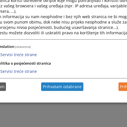
nica koristi određene skripte koje mogu pohranjivati i koristiti od
iz vašeg browsera i vašeg uređaja (npr. IP adresa uređaja, varijable 
era, ...).
h informacija su nam neophodne i bez njih web stranica ne bi mog
i u svom punom obimu, dok neke nisu prijeko neophodne a služe z
 procjenu nivoa posjećenosti, budućeg usavršavanja stranice...).
tu možete dozvoliti ili uskratiti pravo na korištenje tih informacija
nslation
(obavezna)
Servisi treće strane
litika o posjećenosti stranica
Servisi treće strane
tam
Prihvatam odabrane
Pri