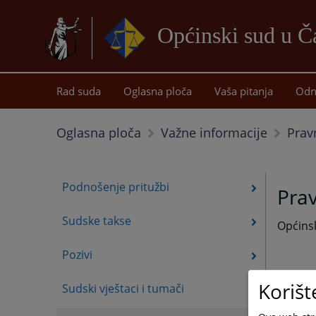
Općinski sud u Ča
Rad suda
Oglasna ploča
Vaša pitanja
Odn
Prav
Oglasna ploča
Važne informacije
Podnošenje pritužbi
Pra
Sudske takse
Općinsk
Pozivi
Korišt
Sudski vještaci i tumači