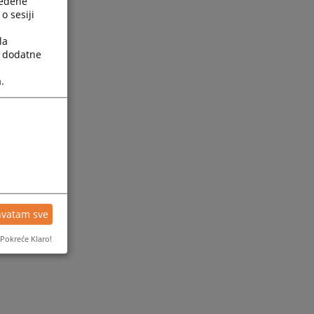
ređene
o sesiji
la
a dodatne
.
hvatam sve
Pokreće Klaro!