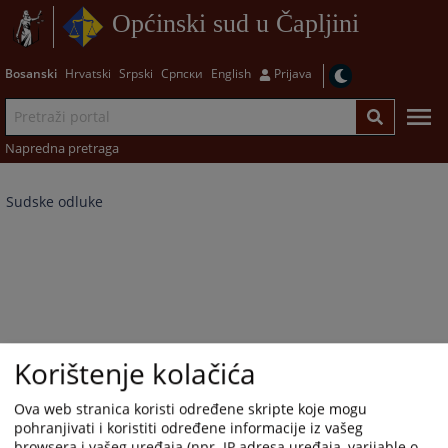
Općinski sud u Čapljini
Bosanski
Hrvatski
Srpski
Српски
English
Prijava
Napredna pretraga
Sudske odluke
Korištenje kolačića
Ova web stranica koristi određene skripte koje mogu
pohranjivati i koristiti određene informacije iz vašeg
browsera i vašeg uređaja (npr. IP adresa uređaja, varijable o