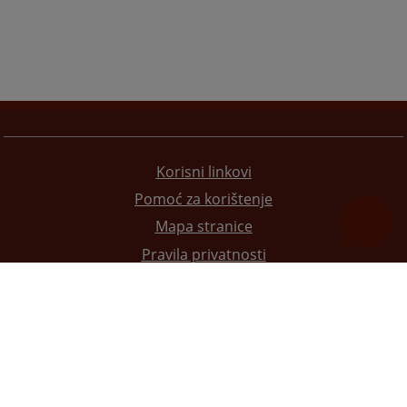
Korisni linkovi
Pomoć za korištenje
Mapa stranice
Pravila privatnosti
Redizajn web stranice je finansirala Evropska unija. Za njen sadržaj isključivo je odgovorno
Visoko sudsko i tužilačko vijeće BiH i ona ne odražava nužno stavove Evropske unije.