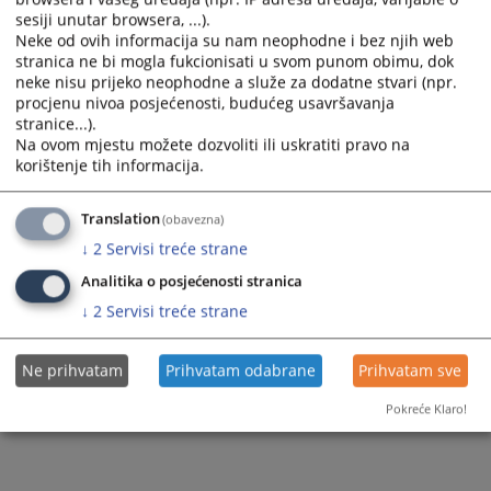
sesiji unutar browsera, ...).
Neke od ovih informacija su nam neophodne i bez njih web
stranica ne bi mogla fukcionisati u svom punom obimu, dok
neke nisu prijeko neophodne a služe za dodatne stvari (npr.
procjenu nivoa posjećenosti, budućeg usavršavanja
Trenutno nema vijesti
stranice...).
Na ovom mjestu možete dozvoliti ili uskratiti pravo na
korištenje tih informacija.
Translation
(obavezna)
↓
2
Servisi treće strane
Analitika o posjećenosti stranica
↓
2
Servisi treće strane
Ne prihvatam
Prihvatam odabrane
Prihvatam sve
Pokreće Klaro!