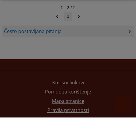
1 - 2 / 2
1
Često postavljana pitanja
Korisni linkovi
Pomoć za korištenje
Mapa stranice
Pravila privatnosti