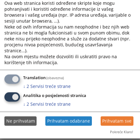
pravne osobe, odnosno popunjavanjem predviđenog
Ova web stranica koristi određene skripte koje mogu
calendar
calendar
obrasca za pravnu ili fizičku osobu
pohranjivati i koristiti određene informacije iz vašeg
and
and
browsera i vašeg uređaja (npr. IP adresa uređaja, varijable o
30.10.2009.
select
select
sesiji unutar browsera, ...).
a
a
Neke od ovih informacija su nam neophodne i bez njih web
stranica ne bi mogla fukcionisati u svom punom obimu, dok
date.
date.
Kako sastaviti oporuku?
neke nisu prijeko neophodne a služe za dodatne stvari (npr.
Press
Press
procjenu nivoa posjećenosti, budućeg usavršavanja
the
the
stranice...).
question
question
Da biste omogućili da sud brzo i pravilno sastavi sudbenu
Na ovom mjestu možete dozvoliti ili uskratiti pravo na
oporuku za Vas, potrebno je da prije dolaska u sud ponesete
mark
mark
korištenje tih informacija.
osobni identifikacijski dokument.
key
key
to
to
23.10.2009.
Translation
(obavezna)
get
get
↓
2
Servisi treće strane
the
the
keyboard
keyboard
Analitika o posjećenosti stranica
shortcuts
shortcuts
↓
2
Servisi treće strane
for
for
changing
changing
Ne prihvatam
Prihvatam odabrane
Prihvatam sve
dates.
dates.
Pokreće Klaro!