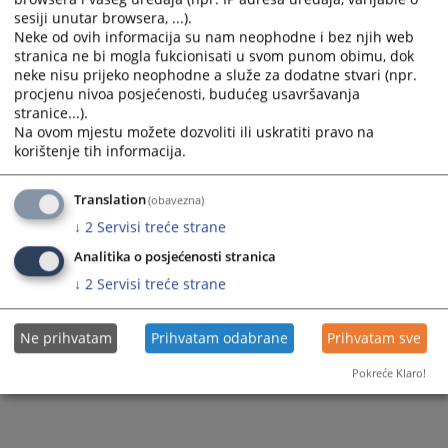
sesiji unutar browsera, ...).
Neke od ovih informacija su nam neophodne i bez njih web
stranica ne bi mogla fukcionisati u svom punom obimu, dok
neke nisu prijeko neophodne a služe za dodatne stvari (npr.
procjenu nivoa posjećenosti, budućeg usavršavanja
stranice...).
Na ovom mjestu možete dozvoliti ili uskratiti pravo na
korištenje tih informacija.
Translation
(obavezna)
↓
2
Servisi treće strane
Analitika o posjećenosti stranica
↓
2
Servisi treće strane
Ne prihvatam
Prihvatam odabrane
Prihvatam sve
Pokreće Klaro!