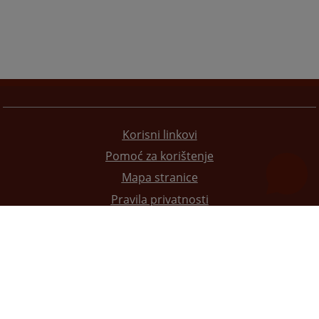
Korisni linkovi
Pomoć za korištenje
Mapa stranice
Pravila privatnosti
Redizajn web stranice je finansirala Evropska unija. Za njen sadržaj isključivo je odgovorno
Visoko sudsko i tužilačko vijeće BiH i ona ne odražava nužno stavove Evropske unije.