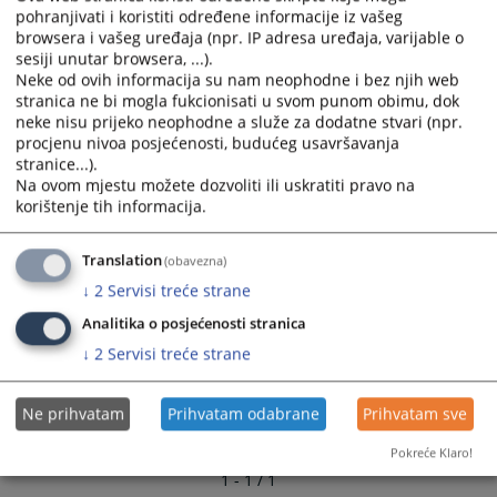
pohranjivati i koristiti određene informacije iz vašeg
browsera i vašeg uređaja (npr. IP adresa uređaja, varijable o
sesiji unutar browsera, ...).
Neke od ovih informacija su nam neophodne i bez njih web
stranica ne bi mogla fukcionisati u svom punom obimu, dok
Linkovi
neke nisu prijeko neophodne a služe za dodatne stvari (npr.
procjenu nivoa posjećenosti, budućeg usavršavanja
Raspored rasprava
stranice...).
Na ovom mjestu možete dozvoliti ili uskratiti pravo na
korištenje tih informacija.
Translation
(obavezna)
↓
2
Servisi treće strane
Analitika o posjećenosti stranica
↓
2
Servisi treće strane
Ne prihvatam
Prihvatam odabrane
Prihvatam sve
Pokreće Klaro!
1 - 1 / 1