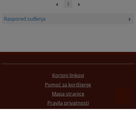
1
Raspored suđenja
Korisni linkovi
Pomoć za korištenje
Mapa stranice
Pravila privatnosti