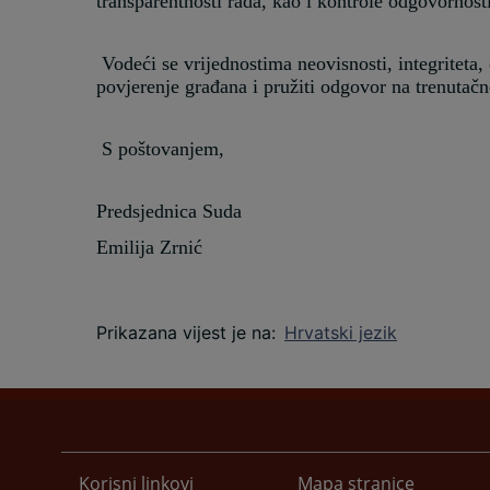
transparentnosti rada, kao i kontrole odgovornosti
Vodeći se vrijednostima neovisnosti, integriteta, o
povjerenje građana i pružiti odgovor na trenutač
S poštovanjem,
Predsjednica Suda
Emilija Zrnić
Prikazana vijest je na
:
Hrvatski jezik
Korisni linkovi
Mapa stranice