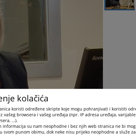
enje kolačića
nica koristi određene skripte koje mogu pohranjivati i koristiti od
iz vašeg browsera i vašeg uređaja (npr. IP adresa uređaja, varijable 
era, ...).
h informacija su nam neophodne i bez njih web stranica ne bi mog
i u svom punom obimu, dok neke nisu prijeko neophodne a služe z