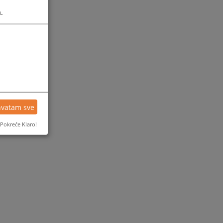
.
hvatam sve
Pokreće Klaro!