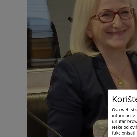
Korišt
Ova web stra
informacije 
unutar brows
Neke od ovi
fukcionisat