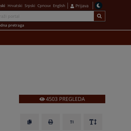
ski
Hrvatski
Srpski
Српски
English
Prijava
dna pretraga
4503
PREGLEDA