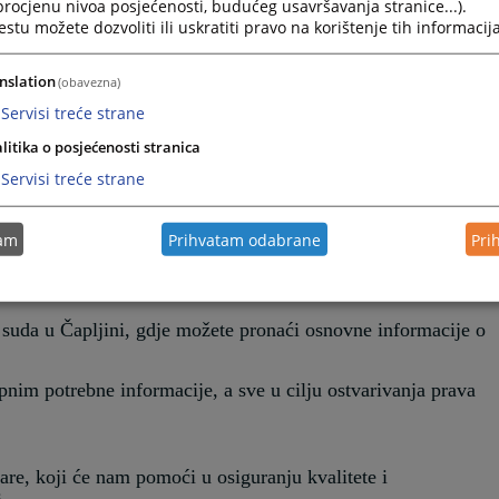
 procjenu nivoa posjećenosti, budućeg usavršavanja stranice...).
tu možete dozvoliti ili uskratiti pravo na korištenje tih informacija
nslation
(obavezna)
Servisi treće strane
litika o posjećenosti stranica
Servisi treće strane
tam
Prihvatam odabrane
Pri
suda u Čapljini, gdje možete pronaći osnovne informacije o
pnim potrebne informacije, a sve u cilju ostvarivanja prava
are, koji će nam pomoći u osiguranju kvalitete i