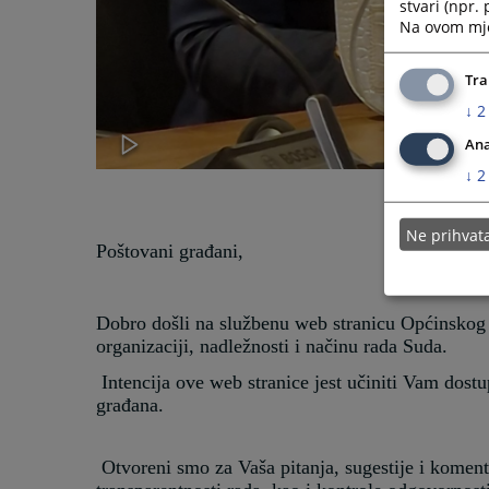
stvari (npr.
Na ovom mjes
Tra
↓
2
Ana
↓
2
Ne prihva
Poštovani građani,
Dobro došli na službenu web stranicu Općinskog 
organizaciji, nadležnosti i načinu rada Suda.
Intencija ove web stranice jest učiniti Vam dostu
građana.
Otvoreni smo za Vaša pitanja, sugestije i koment