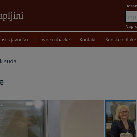
Bosan
pljini
Idi
na
Napre
sadržaj
osi s javnošću
Javne nabavke
Kontakt
Sudske odluke
k suda
e