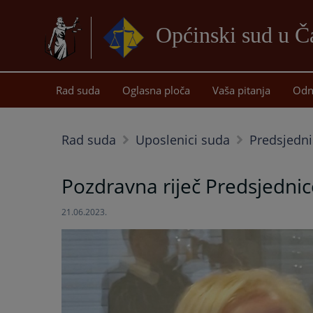
Općinski sud u Ča
Rad suda
Oglasna ploča
Vaša pitanja
Odn
Rad suda
Uposlenici suda
Predsjedni
Pozdravna riječ Predsjednic
21.06.2023.