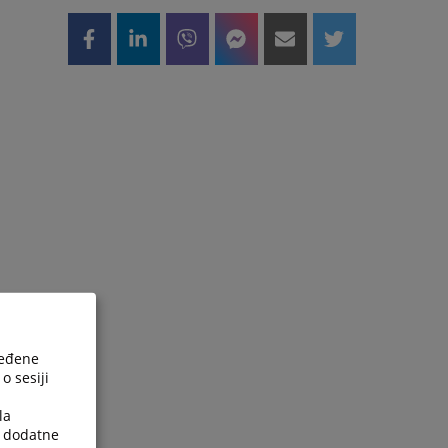
ređene
o sesiji
la
a dodatne