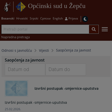
Općinski sud u Žepču
Bosanski
Hrvatski
Srpski
Српски
English
Prijava
Napredna pretraga
Saopćenja za javnost
Odnosi s javnošću
Vijesti
Saopćenja za javnost
Navigate
Navigate
forward
forward
Izvršni postupak -smjernice-uputstva
to
to
interact
interact
with
with
Izvršni postupak -smjernice-uputstva
the
the
25.02.2026.
calendar
calendar