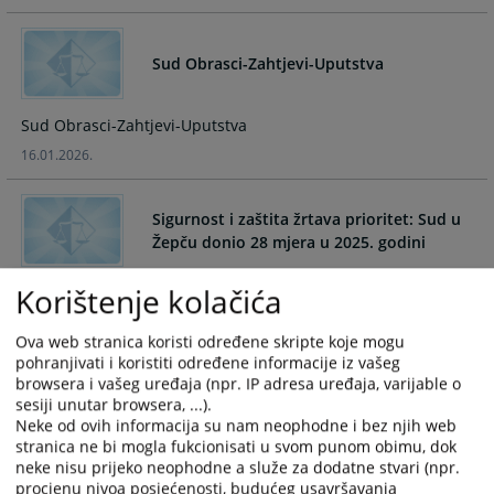
and
and
select
select
Sud Obrasci-Zahtjevi-Uputstva
a
a
date.
date.
Press
Press
Sud Obrasci-Zahtjevi-Uputstva
the
the
16.01.2026.
question
question
mark
mark
key
key
Sigurnost i zaštita žrtava prioritet: Sud u
to
to
Žepču donio 28 mjera u 2025. godini
get
get
the
the
Korištenje kolačića
Sigurnost i zaštita žrtava prioritet: Sud u Žepču donio 28
keyboard
keyboard
mjera u 2025. godini
shortcuts
shortcuts
Ova web stranica koristi određene skripte koje mogu
23.12.2025.
for
for
pohranjivati i koristiti određene informacije iz vašeg
changing
changing
browsera i vašeg uređaja (npr. IP adresa uređaja, varijable o
sesiji unutar browsera, ...).
dates.
dates.
Strateški plan i program rada Općinskog
Neke od ovih informacija su nam neophodne i bez njih web
suda u Žepču
stranica ne bi mogla fukcionisati u svom punom obimu, dok
neke nisu prijeko neophodne a služe za dodatne stvari (npr.
Strateški plan i program rada Općinskog suda u Žepču
procjenu nivoa posjećenosti, budućeg usavršavanja