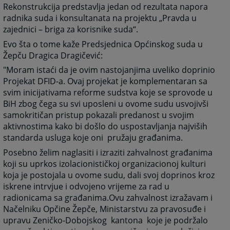
Rekonstrukcija predstavlja jedan od rezultata napora
radnika suda i konsultanata na projektu „Pravda u
zajednici – briga za korisnike suda“.
Evo šta o tome kaže Predsjednica Općinskog suda u
Žepču Dragica Dragičević:
"Moram istaći da je ovim nastojanjima uveliko doprinio
Projekat DFID-a. Ovaj projekat je komplementaran sa
svim inicijativama reforme sudstva koje se sprovode u
BiH zbog čega su svi uposleni u ovome sudu usvojivši
samokritičan pristup pokazali predanost u svojim
aktivnostima kako bi došlo do uspostavljanja najviših
standarda usluga koje oni pružaju građanima.
Posebno želim naglasiti i izraziti zahvalnost građanima
koji su uprkos izolacionističkoj organizacionoj kulturi
koja je postojala u ovome sudu, dali svoj doprinos kroz
iskrene intrvjue i odvojeno vrijeme za rad u
radionicama sa građanima.Ovu zahvalnost izražavam i
Načelniku Opčine Žepče, Ministarstvu za pravosuđe i
upravu Zeničko-Dobojskog kantona koje je podržalo