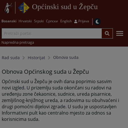
Općinski sud u Žepču
Bosanski
Hrvatski
Srpski
Српски
English
Prijava
Napredna pretraga
Obnova suda
Rad suda
Historijat
Obnova Općinskog suda u Žepču
Općinski sud u Žepču je ovih dana poprimio sasvim
novi izgled. U prizemlju suda okončani su radovi na
uređenju zone čekaonice, sudnice, ureda pisarnice,
zemljišnog-knjižnog ureda, a radovima su obuhvaćeni i
drugi pomoćni dijelovi zgrade. U sudu je uspostavljen
Informativni pult kao centralno mjesto za odnos sa
korisnicima suda.