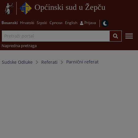
Općinski sud u Žepču
Bosanski
Hrvatski
Srpski
Српски
English
Prijava
Napredna pretraga
Parnični referat
Sudske Odluke
Referati