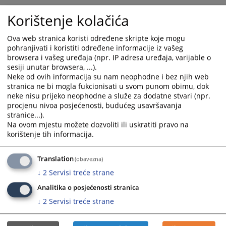
Korištenje kolačića
Ova web stranica koristi određene skripte koje mogu
pohranjivati i koristiti određene informacije iz vašeg
browsera i vašeg uređaja (npr. IP adresa uređaja, varijable o
sesiji unutar browsera, ...).
Neke od ovih informacija su nam neophodne i bez njih web
Trenutno nema vijesti
stranica ne bi mogla fukcionisati u svom punom obimu, dok
neke nisu prijeko neophodne a služe za dodatne stvari (npr.
procjenu nivoa posjećenosti, budućeg usavršavanja
stranice...).
Na ovom mjestu možete dozvoliti ili uskratiti pravo na
korištenje tih informacija.
Translation
(obavezna)
↓
2
Servisi treće strane
Analitika o posjećenosti stranica
↓
2
Servisi treće strane