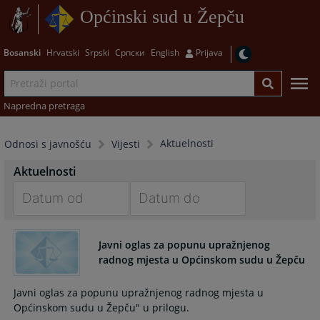
Općinski sud u Žepču
Bosanski
Hrvatski
Srpski
Српски
English
Prijava
Napredna pretraga
Aktuelnosti
Odnosi s javnošću
Vijesti
Aktuelnosti
Navigate
Navigate
forward
forward
Javni oglas za popunu upražnjenog
to
to
radnog mjesta u Općinskom sudu u Žepču
interact
interact
with
with
Javni oglas za popunu upražnjenog radnog mjesta u
the
the
Općinskom sudu u Žepču" u prilogu.
calendar
calendar