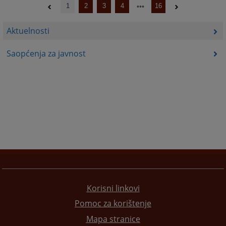
1
2
3
4
16
Aktuelnosti
Saopćenja za javnost
Korisni linkovi
Pomoc za korištenje
Mapa stranice