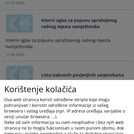
27.07.2026.
and
and
select
select
a
a
Interni oglas za popunu upražnjenog
date.
date.
radnog mjesta namještenika
Press
Press
the
the
Interni oglas za popunu upražnjenog radnog mjesta
question
question
mark
mark
11.06.2026.
key
key
to
to
get
get
Lista izabranih povjerljivih savjetnika/ca
the
the
keyboard
keyboard
Korištenje kolačića
shortcuts
shortcuts
Lista izabranih povjerljivih savjetnika/ca
for
for
Ova web stranica koristi određene skripte koje mogu
09.06.2026.
changing
changing
pohranjivati i koristiti određene informacije iz vašeg
dates.
dates.
browsera i vašeg uređaja (npr. IP adresa uređaja, varijable o
sesiji unutar browsera, ...).
Uposlenici Općinskog suda u Žepču u
Neke od ovih informacija su nam neophodne i bez njih web
Osnovnom sud u Modričoj
stranica ne bi mogla fukcionisati u svom punom obimu, dok
neke nisu prijeko neophodne a služe za dodatne stvari (npr.