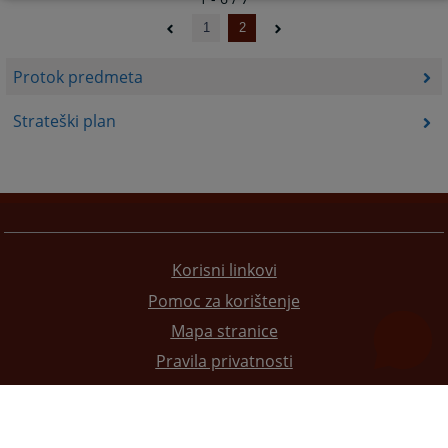
1
2
Protok predmeta
Strateški plan
Korisni linkovi
Pomoc za korištenje
Mapa stranice
Pravila privatnosti