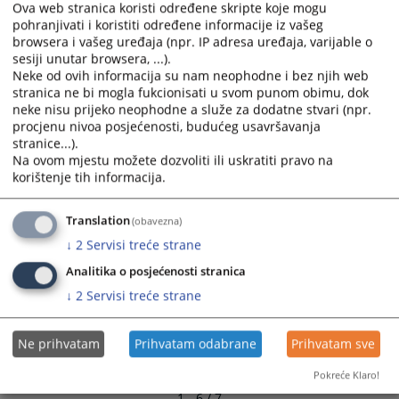
Ova web stranica koristi određene skripte koje mogu
and
and
pohranjivati i koristiti određene informacije iz vašeg
select
select
Izvještaj o radu Općinskog suda u Žepču za 2009. godinu
browsera i vašeg uređaja (npr. IP adresa uređaja, varijable o
a
a
25.03.2010.
sesiji unutar browsera, ...).
date.
date.
Neke od ovih informacija su nam neophodne i bez njih web
Press
Press
stranica ne bi mogla fukcionisati u svom punom obimu, dok
Protok predmeta 2005 godine
neke nisu prijeko neophodne a služe za dodatne stvari (npr.
the
the
procjenu nivoa posjećenosti, budućeg usavršavanja
question
question
Protok predmeta 2004 godine
stranice...).
mark
mark
Na ovom mjestu možete dozvoliti ili uskratiti pravo na
key
key
korištenje tih informacija.
to
to
get
get
Translation
(obavezna)
the
the
↓
2
Servisi treće strane
keyboard
keyboard
shortcuts
shortcuts
Analitika o posjećenosti stranica
for
for
↓
2
Servisi treće strane
changing
changing
dates.
dates.
Ne prihvatam
Prihvatam odabrane
Prihvatam sve
Pokreće Klaro!
1 - 6 / 7