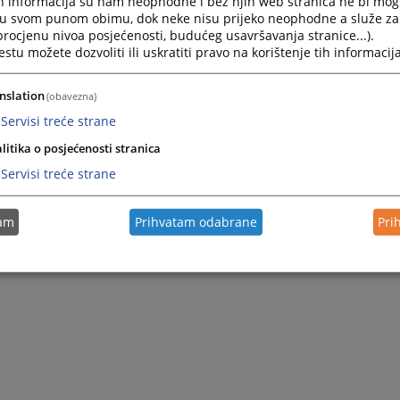
h informacija su nam neophodne i bez njih web stranica ne bi mog
i u svom punom obimu, dok neke nisu prijeko neophodne a služe z
 procjenu nivoa posjećenosti, budućeg usavršavanja stranice...).
tu možete dozvoliti ili uskratiti pravo na korištenje tih informacija
nslation
(obavezna)
Servisi treće strane
litika o posjećenosti stranica
Servisi treće strane
tam
Prihvatam odabrane
Pri