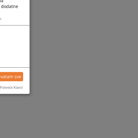
la
a dodatne
.
hvatam sve
Pokreće Klaro!