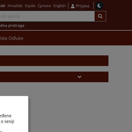
ski
Hrvatski
Srpski
Српски
English
Prijava
dna pretraga
ske Odluke
ređene
o sesiji