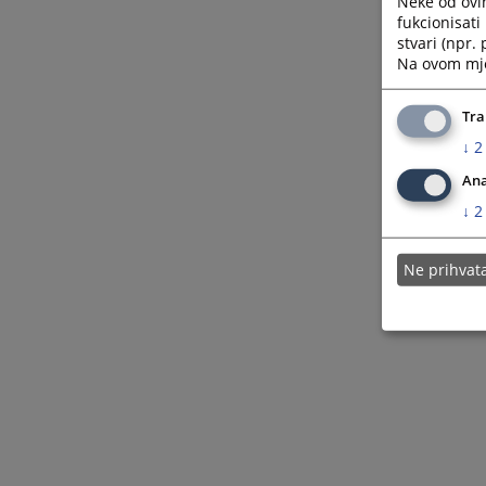
Neke od ovi
Izvršni referat
fukcionisat
stvari (npr.
Na ovom mjes
Tra
↓
2
Ana
↓
2
Ne prihva