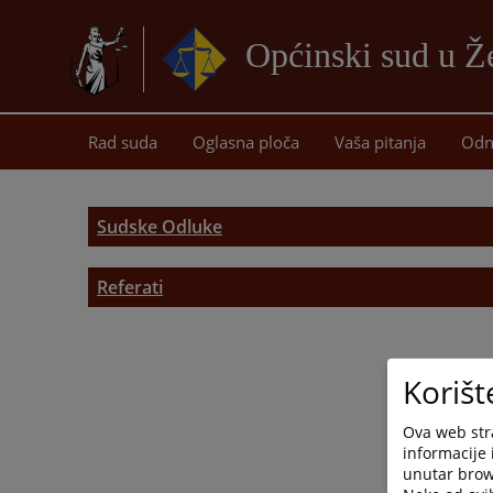
Općinski sud u Ž
Rad suda
Oglasna ploča
Vaša pitanja
Odn
Sudske Odluke
Referati
Krivični referat
Vanparnični referat
Korišt
Prekršajni referat
Ova web stra
informacije 
Parnični referat
unutar brows