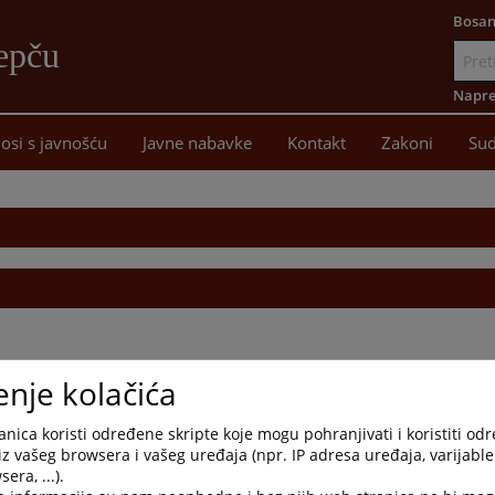
Bosan
epču
Idi
na
Napre
sadržaj
osi s javnošću
Javne nabavke
Kontakt
Zakoni
Sud
enje kolačića
nica koristi određene skripte koje mogu pohranjivati i koristiti od
iz vašeg browsera i vašeg uređaja (npr. IP adresa uređaja, varijable 
era, ...).