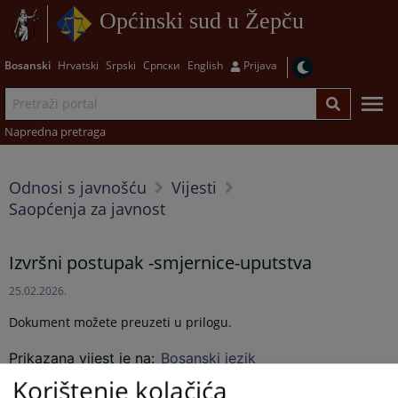
Općinski sud u Žepču
Bosanski
Hrvatski
Srpski
Српски
English
Prijava
Napredna pretraga
Odnosi s javnošću
Vijesti
Saopćenja za javnost
Izvršni postupak -smjernice-uputstva
25.02.2026.
Dokument možete preuzeti u prilogu.
Prikazana vijest je na
:
Bosanski jezik
Korištenje kolačića
Prateći dokumenti