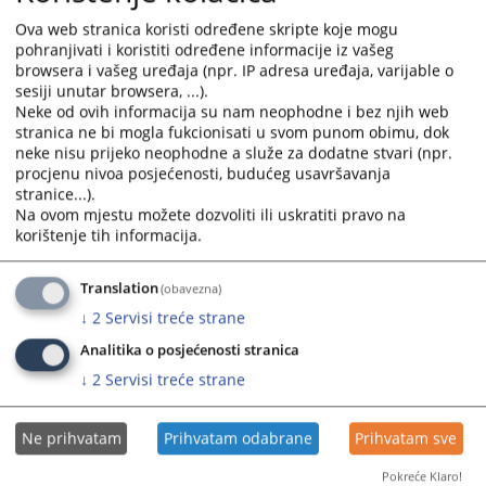
Ova web stranica koristi određene skripte koje mogu
Set smjernica Žepče
pohranjivati i koristiti određene informacije iz vašeg
Obavijest za izvršenike za račune komunalnih usluga-
browsera i vašeg uređaja (npr. IP adresa uređaja, varijable o
Općinski sud u Žepču
sesiji unutar browsera, ...).
Neke od ovih informacija su nam neophodne i bez njih web
Smjernice za postupanje u izvršnom postupku u
stranica ne bi mogla fukcionisati u svom punom obimu, dok
Općinskom sudu u Žepču
neke nisu prijeko neophodne a služe za dodatne stvari (npr.
Obavijest građanima o izvrnom postupku
procjenu nivoa posjećenosti, budućeg usavršavanja
stranice...).
Na ovom mjestu možete dozvoliti ili uskratiti pravo na
korištenje tih informacija.
107
PREGLEDA
Translation
(obavezna)
↓
2
Servisi treće strane
Analitika o posjećenosti stranica
↓
2
Servisi treće strane
Ne prihvatam
Prihvatam odabrane
Prihvatam sve
Pokreće Klaro!