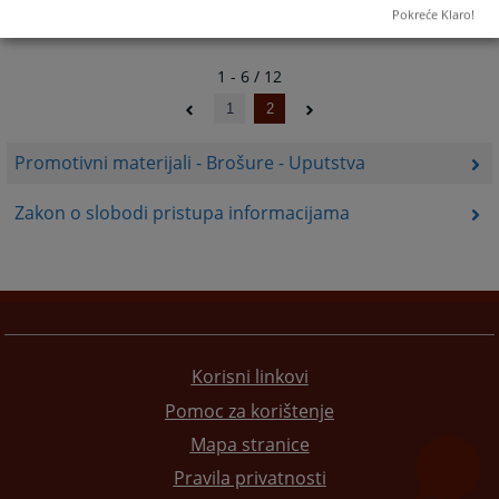
Pokreće Klaro!
1 - 6 / 12
1
2
Promotivni materijali - Brošure - Uputstva
Zakon o slobodi pristupa informacijama
Korisni linkovi
Pomoc za korištenje
Mapa stranice
Pravila privatnosti