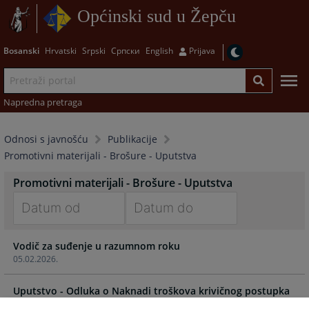
Općinski sud u Žepču
Bosanski
Hrvatski
Srpski
Српски
English
Prijava
Napredna pretraga
Odnosi s javnošću
Publikacije
Promotivni materijali - Brošure - Uputstva
Promotivni materijali - Brošure - Uputstva
Navigate
Navigate
Vodič za suđenje u razumnom roku
forward
forward
05.02.2026.
to
to
interact
interact
Uputstvo - Odluka o Naknadi troškova krivičnog postupka
with
with
prema
the
the