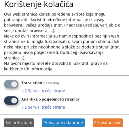
Korištenje kolačića
11.12.2025.
calendar
calendar
and
and
Ova web stranica koristi određene skripte koje mogu
Brošura Šta moram znati kada sam svjedok
select
select
pohranjivati i koristiti određene informacije iz vašeg
17.10.2025.
a
a
browsera i vašeg uređaja (npr. IP adresa uređaja, varijable o
sesiji unutar browsera, ...).
date.
date.
Neke od ovih informacija su nam neophodne i bez njih web
Brošura Obavijest građanima o izvršnom postupku
Press
Press
stranica ne bi mogla fukcionisati u svom punom obimu, dok
17.10.2025.
the
the
neke nisu prijeko neophodne a služe za dodatne stvari (npr.
question
question
procjenu nivoa posjećenosti, budućeg usavršavanja
Brošura Sudska nagodba
mark
mark
stranice...).
17.10.2025.
key
key
Na ovom mjestu možete dozvoliti ili uskratiti pravo na
to
to
korištenje tih informacija.
Moj vodič kroz kazneni postupak - Brošura
get
get
04.03.2022.
the
the
Translation
(obavezna)
keyboard
keyboard
↓
2
Servisi treće strane
shortcuts
shortcuts
Analitika o posjećenosti stranica
for
for
changing
changing
↓
2
Servisi treće strane
dates.
dates.
Ne prihvatam
Prihvatam odabrane
Prihvatam sve