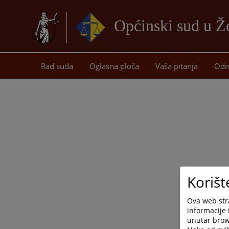
Općinski sud u Ž
Rad suda
Oglasna ploča
Vaša pitanja
Odn
Korišt
Ova web stra
informacije 
unutar brows