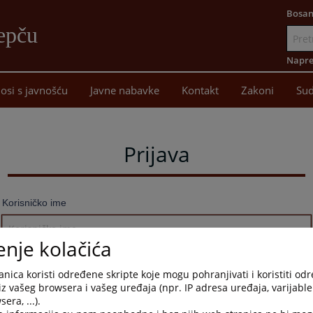
Bosan
epču
Idi
na
Napre
sadržaj
osi s javnošću
Javne nabavke
Kontakt
Zakoni
Sud
Prijava
Korisničko ime
enje kolačića
Lozinka
nica koristi određene skripte koje mogu pohranjivati i koristiti od
iz vašeg browsera i vašeg uređaja (npr. IP adresa uređaja, varijable 
era, ...).