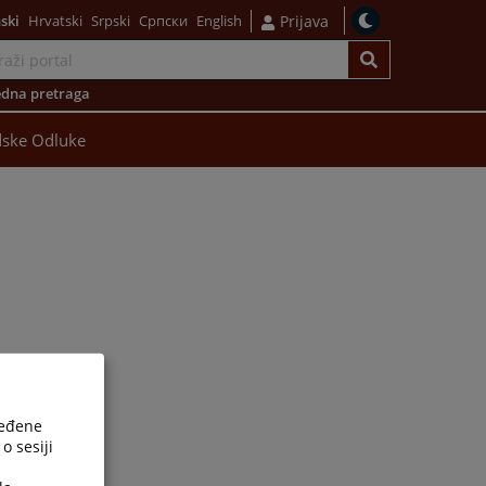
ski
Hrvatski
Srpski
Српски
English
Prijava
dna pretraga
ske Odluke
ređene
o sesiji