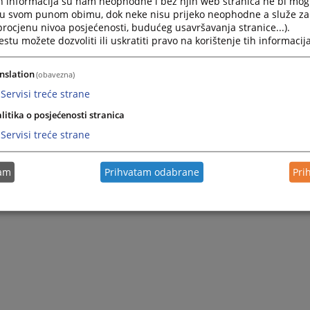
h informacija su nam neophodne i bez njih web stranica ne bi mog
Zapamti me
i u svom punom obimu, dok neke nisu prijeko neophodne a služe z
 procjenu nivoa posjećenosti, budućeg usavršavanja stranice...).
tu možete dozvoliti ili uskratiti pravo na korištenje tih informacija
Prijava
nslation
(obavezna)
Zaboravili ste lozinku?
Servisi treće strane
Želite postati član?
litika o posjećenosti stranica
Servisi treće strane
tam
Prihvatam odabrane
Pri