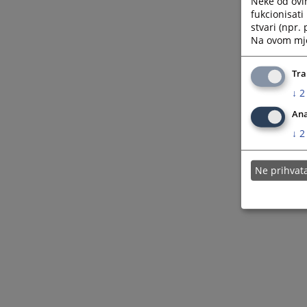
Neke od ovi
fukcionisat
stvari (npr.
Na ovom mjes
Tra
↓
2
Ana
↓
2
Ne prihva