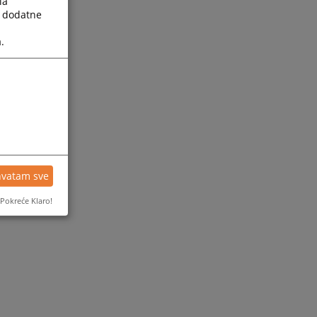
la
a dodatne
.
hvatam sve
Pokreće Klaro!