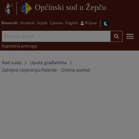
Općinski sud u Žepču
Bosanski
Hrvatski
Srpski
Српски
English
Prijava
Napredna pretraga
Rad suda
Upute građanima
Zahtjevi-Uvjerenja-Potvrde - Online pomoć