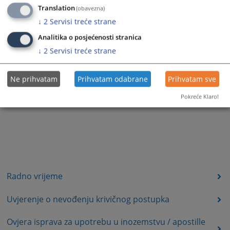
Translation
(obavezna)
↓
2
Servisi treće strane
Analitika o posjećenosti stranica
↓
2
Servisi treće strane
Ne prihvatam
Prihvatam odabrane
Prihvatam sve
Pokreće Klaro!
Radno vrijeme
Uvjerenje o nevođenju krivičnog postupka
Ovjera isprava za upotrebu u inozemstvu / apostille