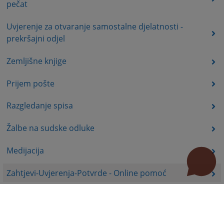
pečat
Uvjerenje za otvaranje samostalne djelatnosti -
prekršajni odjel
Zemljišne knjige
Prijem pošte
Razgledanje spisa
Žalbe na sudske odluke
Medijacija
Zahtjevi-Uvjerenja-Potvrde - Online pomoć