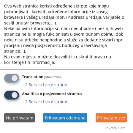
MEĐUNARODNI KRIVIČNI SUD
Ova web stranica koristi određene skripte koje mogu
https://www.iccnow.org/
pohranjivati i koristiti određene informacije iz vašeg
browsera i vašeg uređaja (npr. IP adresa uređaja, varijable o
EVROPSKO PRAVO I INSTITUCIJE
sesiji unutar browsera, ...).
EVROPSKA UNIJA
Neke od ovih informacija su nam neophodne i bez njih web
https://europa.eu.int/
stranica ne bi mogla fukcionisati u svom punom obimu, dok
EVROPSKI SUD
neke nisu prijeko neophodne a služe za dodatne stvari (npr.
procjenu nivoa posjećenosti, budućeg usavršavanja
https://curia.eu.int/en/
stranice...).
EVROPSKI OMBUDSMAN
Na ovom mjestu možete dozvoliti ili uskratiti pravo na
https://www.euro-ombudsman.eu.int
korištenje tih informacija.
SAVET EVROPE U STRAZBURU
https://www.coe.int
Translation
(obavezna)
EVROPSKI SUD ZA LJUDSKA PRAVA
↓
2
Servisi treće strane
https://www.echr.coe.int
MEĐUNARODNE ORGANIZACIJE I SUDOVI
Analitika o posjećenosti stranica
UJEDINJENE NACIJE
↓
2
Servisi treće strane
https://www.un.org/
MEĐUNARODNI SUD PRAVDE
Ne prihvatam
Prihvatam odabrane
Prihvatam sve
https://www.icj-cij.org/
MEĐUNARODNI KRIVIČNI TRIBUNAL U HAGU
Pokreće Klaro!