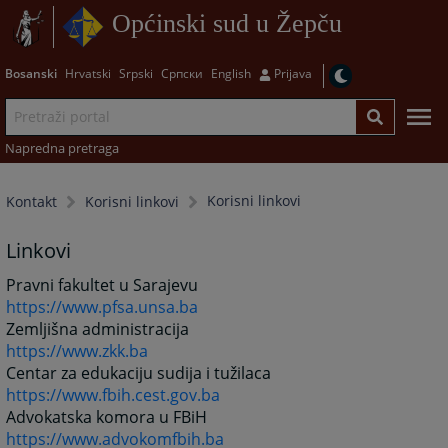
Općinski sud u Žepču
Bosanski
Hrvatski
Srpski
Српски
English
Prijava
Napredna pretraga
Korisni linkovi
Kontakt
Korisni linkovi
Linkovi
Pravni fakultet u Sarajevu
https://www.pfsa.unsa.ba
Zemljišna administracija
https://www.zkk.ba
Centar za edukaciju sudija i tužilaca
https://www.fbih.cest.gov.ba
Advokatska komora u FBiH
https://www.advokomfbih.ba