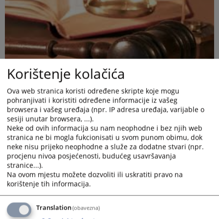
Korištenje kolačića
Ova web stranica koristi određene skripte koje mogu
pohranjivati i koristiti određene informacije iz vašeg
browsera i vašeg uređaja (npr. IP adresa uređaja, varijable o
sesiji unutar browsera, ...).
Neke od ovih informacija su nam neophodne i bez njih web
stranica ne bi mogla fukcionisati u svom punom obimu, dok
neke nisu prijeko neophodne a služe za dodatne stvari (npr.
procjenu nivoa posjećenosti, budućeg usavršavanja
stranice...).
Dokument u prilogu
Na ovom mjestu možete dozvoliti ili uskratiti pravo na
korištenje tih informacija.
Prikazana vijest je na
:
Bosanski jezik
Translation
(obavezna)
Prateći dokumenti