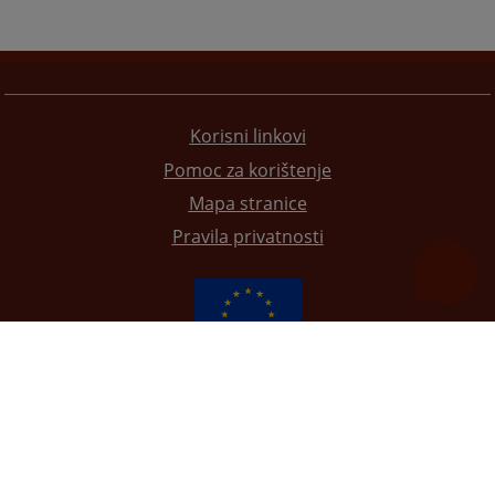
Korisni linkovi
Pomoc za korištenje
Mapa stranice
Pravila privatnosti
Redizajn web stranice je finansirala Evropska unija. Za njen sadržaj isključivo je odgovorno
Visoko sudsko i tužilačko vijeće BiH i ona ne odražava nužno stavove Evropske unije.
© 2021
Visoko sudsko i tužilačko vijeće