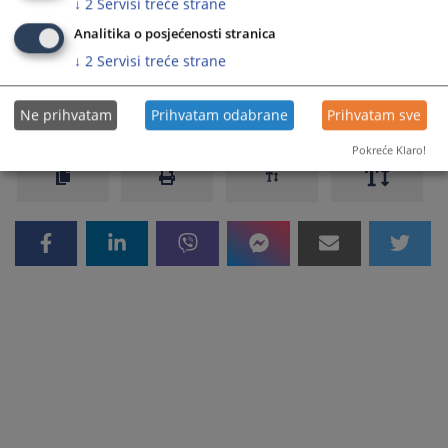
↓
2
Servisi treće strane
Preduda 44 0 K 037798 23 K
Analitika o posjećenosti stranica
↓
2
Servisi treće strane
247
PREGLEDA
Ne prihvatam
Prihvatam odabrane
Prihvatam sve
Pokreće Klaro!