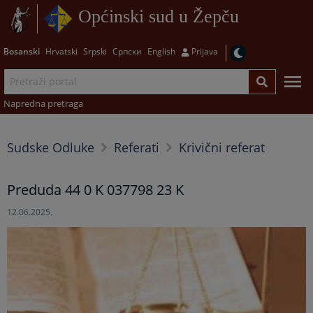
Općinski sud u Žepču
Bosanski
Hrvatski
Srpski
Српски
English
Prijava
Napredna pretraga
Sudske Odluke
Referati
Krivični referat
Preduda 44 0 K 037798 23 K
12.06.2025.