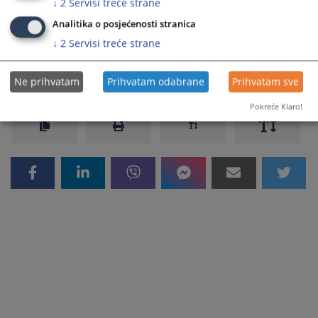
↓
2
Servisi treće strane
Presuda 44 0 K 041977 25 K
Analitika o posjećenosti stranica
↓
2
Servisi treće strane
278
PREGLEDA
Ne prihvatam
Prihvatam odabrane
Prihvatam sve
Pokreće Klaro!