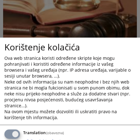
Korištenje kolačića
Ova web stranica koristi određene skripte koje mogu
pohranjivati i koristiti određene informacije iz vašeg
browsera i vašeg uređaja (npr. IP adresa uređaja, varijable o
sesiji unutar browsera, ...).
Neke od ovih informacija su nam neophodne i bez njih web
stranica ne bi mogla fukcionisati u svom punom obimu, dok
neke nisu prijeko neophodne a služe za dodatne stvari (npr.
procjenu nivoa posjećenosti, budućeg usavršavanja
stranice...).
Dokument u prilogu
Na ovom mjestu možete dozvoliti ili uskratiti pravo na
korištenje tih informacija.
Prikazana vijest je na
:
Bosanski jezik
Translation
(obavezna)
Prateći dokumenti