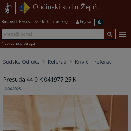
Općinski sud u Žepču
Bosanski
Hrvatski
Srpski
Српски
English
Prijava
Napredna pretraga
Sudske Odluke
Referati
Krivični referat
Presuda 44 0 K 041977 25 K
12.06.2025.