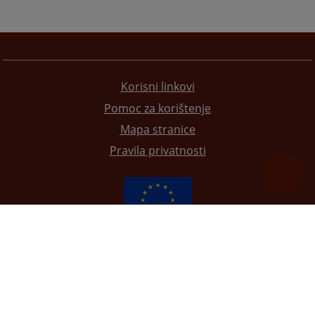
Korisni linkovi
Pomoc za korištenje
Mapa stranice
Pravila privatnosti
Redizajn web stranice je finansirala Evropska unija. Za njen sadržaj isključivo je odgovorno
Visoko sudsko i tužilačko vijeće BiH i ona ne odražava nužno stavove Evropske unije.
© 2021
Visoko sudsko i tužilačko vijeće