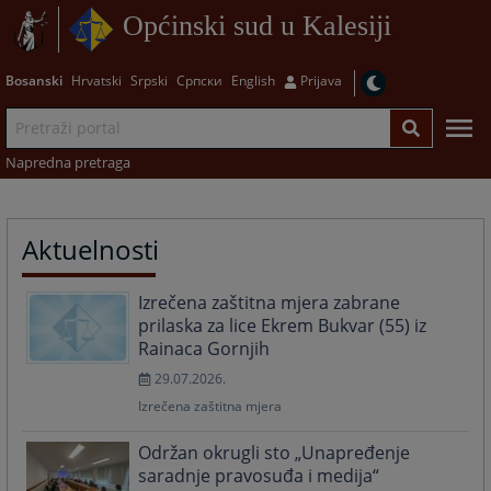
Općinski sud u Kalesiji
Bosanski
Hrvatski
Srpski
Српски
English
Prijava
Napredna pretraga
Aktuelnosti
Izrečena zaštitna mjera zabrane
prilaska za lice Ekrem Bukvar (55) iz
Rainaca Gornjih
29.07.2026.
Izrečena zaštitna mjera
Održan okrugli sto „Unapređenje
saradnje pravosuđa i medija“