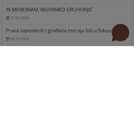
IN MEMORIAM, MUHAMED GRUHONJIĆ
27.04.2026.
Prava zaposlenih i građana moraju biti u fokusu
02.12.2025.
Održan sastanak Panela za ujednačavanje sudske
prakse iz građanske oblasti
08.10.2025.
Korištenje vještačke inteligencije u harmonizaciji
sudske prakse
02.09.2025.
Više