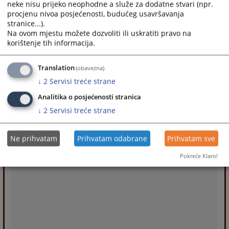
neke nisu prijeko neophodne a služe za dodatne stvari (npr.
procjenu nivoa posjećenosti, budućeg usavršavanja
stranice...).
Na ovom mjestu možete dozvoliti ili uskratiti pravo na
korištenje tih informacija.
Translation
(obavezna)
↓
2
Servisi treće strane
Analitika o posjećenosti stranica
↓
2
Servisi treće strane
Ne prihvatam
Prihvatam odabrane
Prihvatam sve
Pokreće Klaro!